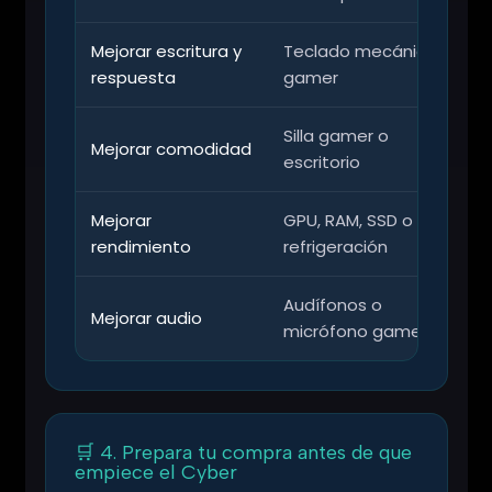
Mejorar escritura y
Teclado mecánico
E
respuesta
gamer
c
Silla gamer o
P
Mejorar comodidad
escritorio
d
Mejorar
GPU, RAM, SSD o
R
rendimiento
refrigeración
a
Audífonos o
I
Mejorar audio
micrófono gamer
j
🛒 4. Prepara tu compra antes de que
empiece el Cyber