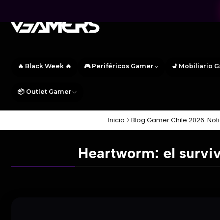
🔥 Black Week 🔥
🎮 Periféricos Gamer
💺 Mobiliario 
📦 Outlet Gamer
Inicio
Blog Gamer Chile 2026: Noti
Heartworm: el surviva