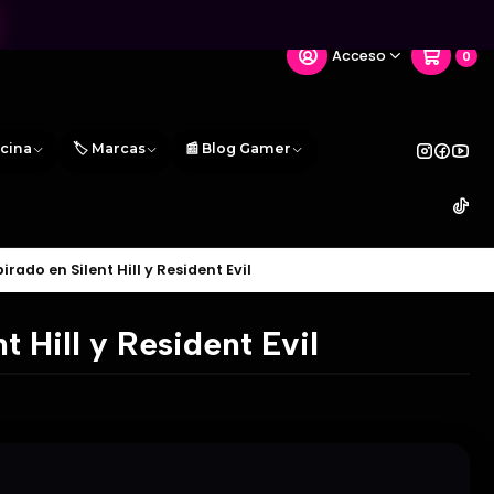
Acceso
0
icina
🏷️ Marcas
📰 Blog Gamer
rado en Silent Hill y Resident Evil
t Hill y Resident Evil