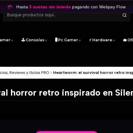
💳
Hasta
3 cuotas sin interés
pagando con Webpay Flow
Gamer
🕹️ Consolas
🖥️ Pc Gamer
⚡ Hardware
💼 Of
cias, Reviews y Guías PRO
Heartworm: el survival horror retro inspi
l horror retro inspirado en Silen