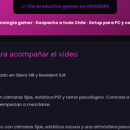
👉 Ver productos gamer en VGAMERS
nología gamer · Despacho a todo Chile · Setup para PC y c
ra acompañar el video
ado en Silent Hill y Resident Evil
n cámaras fijas, estética PS1 y terror psicológico. Control
l empiezan a mezclarse.
sico con cámaras fijas, estética oscura y una atmósfera psic