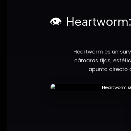
👁️ Heartworm:
Heartworm es un survi
cámaras fijas, estéti
apunta directo a 