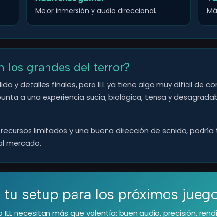
Mejor inmersión y audio direccional.
Má
 los grandes del terror?
y detalles finales, pero ILL ya tiene algo muy difícil de cons
unta a una experiencia sucia, biológica, tensa y desagradabl
n, recursos limitados y una buena dirección de sonido, podrí
al mercado.
 tu setup para los próximos juego
ILL necesitan más que valentía: buen audio, precisión, rend