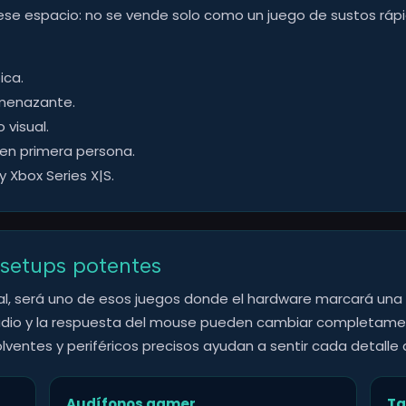
 en ese espacio: no se vende solo como un juego de sustos rá
ica.
amenazante.
visual.
 en primera persona.
 Xbox Series X|S.
setups potentes
ual, será uno de esos juegos donde el hardware marcará una gr
l audio y la respuesta del mouse pueden cambiar completame
ventes y periféricos precisos ayudan a sentir cada detalle 
Audífonos gamer
Ta