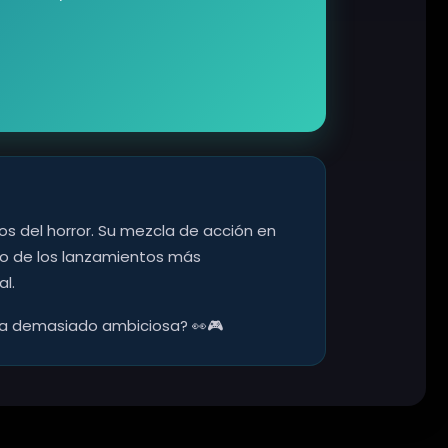
os del horror. Su mezcla de acción en
no de los lanzamientos más
l.
mesa demasiado ambiciosa? 👀🎮