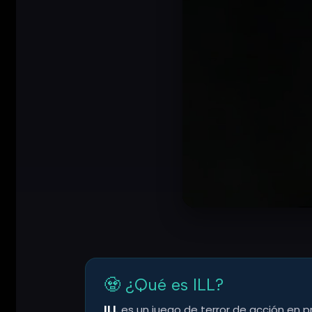
🧟 ¿Qué es ILL?
ILL
es un juego de terror de acción en 