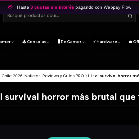
💳
Hasta
3 cuotas sin interés
pagando con Webpay Flow
Gamer
🕹️ Consolas
🖥️ Pc Gamer
⚡ Hardware
💼 Of
Chile 2026: Noticias, Reviews y Guías PRO
ILL: el survival horror m
el survival horror más brutal que