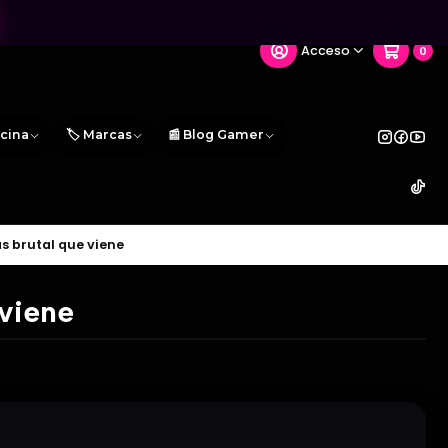
Acceso
0
icina
🏷️ Marcas
📰 Blog Gamer
ás brutal que viene
 viene