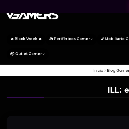
🔥 Black Week 🔥
🎮 Periféricos Gamer
💺 Mobiliario 
📦 Outlet Gamer
Inicio
Blog Gamer 
ILL: 