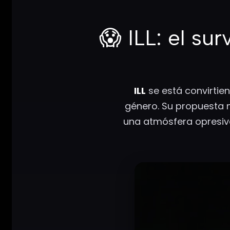
😱
ILL: el sur
ILL
se está convirtie
género. Su propuesta m
una atmósfera opresiva