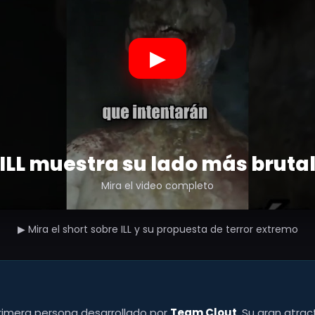
▶
ILL muestra su lado más bruta
Mira el video completo
▶ Mira el short sobre ILL y su propuesta de terror extremo
primera persona desarrollado por
Team Clout
. Su gran atra