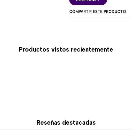
🎮 Características 
COMPARTIR ESTE PRODUCTO
Plataformas clásicas co
Modo cooperativo local
Personajes con habilida
Modo Funky exclusivo de 
Productos vistos recientemente
Niveles desafiantes con
Reseñas destacadas