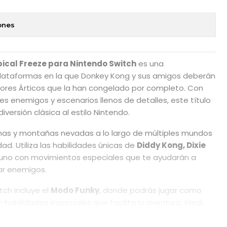
ones
ical Freeze para Nintendo Switch
es una
ataformas en la que Donkey Kong y sus amigos deberán
asores Árticos que la han congelado por completo. Con
es enemigos y escenarios llenos de detalles, este título
iversión clásica al estilo Nintendo.
ernas y montañas nevadas a lo largo de múltiples mundos
ad. Utiliza las habilidades únicas de
Diddy Kong, Dixie
 uno con movimientos especiales que te ayudarán a
ar enemigos.
tch incluye el
Modo Funky
, donde podrás jugar como
 habilidades especiales que facilita la aventura, ideal
ienes buscan una experiencia más accesible.