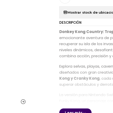
Mostrar stock de ubicaci
DESCRIPCIÓN
Donkey Kong Country: Trop
emocionante aventura de pl
recuperar su isla de los inv
niveles dinámicos, desafiant
combina acción, precisión y d
Explora selvas, playas, cav
diseñados con gran creativid
Kong y Cranky Kong
, cada
superar obstáculos y derrot
La versión para Nintendo Swi
Funky Kong, un personaje con
para nuevos jugadores o qu
Leer más