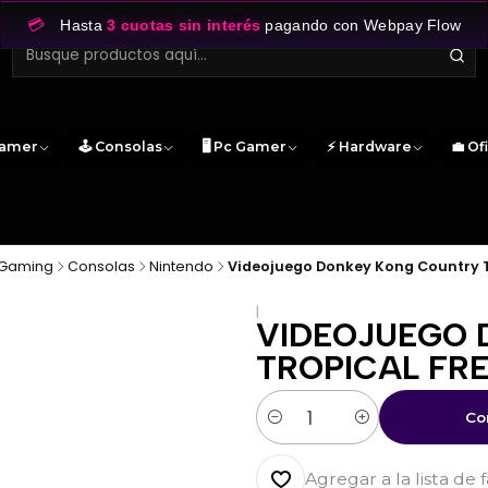
💳
Hasta
3 cuotas sin interés
pagando con Webpay Flow
Gamer
🕹️ Consolas
🖥️ Pc Gamer
⚡ Hardware
💼 Of
Gaming
Consolas
Nintendo
Videojuego Donkey Kong Country T
|
VIDEOJUEGO 
TROPICAL FR
Co
Cantidad
Agregar a la lista de 