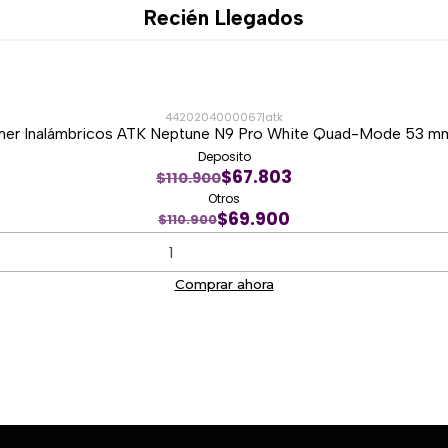
Recién Llegados
4420204000067
|
atk
er Inalámbricos ATK Neptune N9 Pro White Quad-Mode 53 mm
Deposito
$67.803
$110.900
Otros
$69.900
$110.900
Comprar ahora