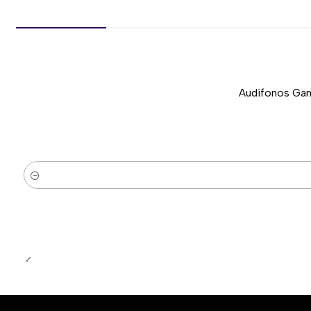
Audífonos Gam
-37%
Nuevo
Cantidad