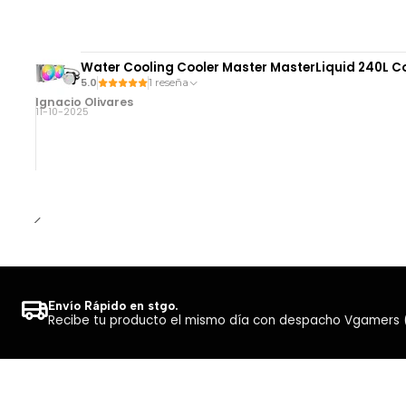
Water Cooling Cooler Master MasterLiquid 240L C
5.0
1 reseña
Ignacio Olivares
11-10-2025
Envío Rápido en stgo.
Recibe tu producto el mismo día con despacho Vgamers (Co