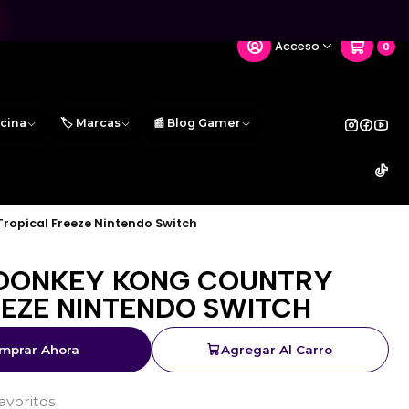
Acceso
0
icina
🏷️ Marcas
📰 Blog Gamer
ropical Freeze Nintendo Switch
DONKEY KONG COUNTRY
EEZE NINTENDO SWITCH
mprar Ahora
Agregar Al Carro
favoritos