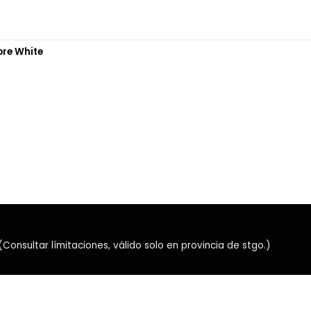
ore White
nsultar límitaciones, válido solo en provincia de stgo.)