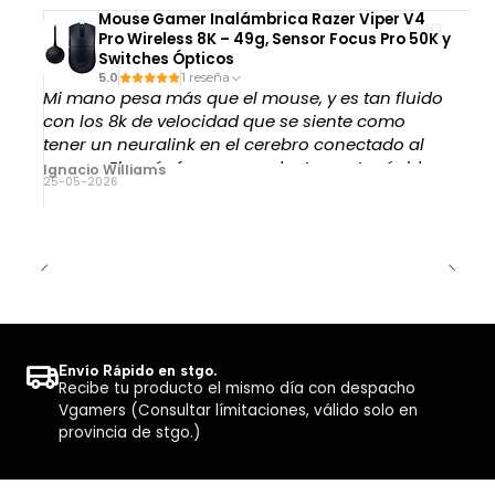
Mouse Gamer Inalámbrica Razer Viper V4
movimientos de los jugadores y las interacciones
Pro Wireless 8K – 49g, Sensor Focus Pro 50K y
con el balón son más naturales, lo que permite
Switches Ópticos
un control preciso. Esto mejora
5.0
1 reseña
Mi mano pesa más que el mouse, y es tan fluido
significativamente la experiencia de fútbol en
con los 8k de velocidad que se siente como
consolas, acercando al jugador a un partido
tener un neuralink en el cerebro conectado al
auténtico.
mouse. El envío fue sorprendentemente rápido
Ignacio Williams
25-05-2026
igual. Recomendado.
Envío Rápido en stgo.
Recibe tu producto el mismo día con despacho
Vgamers (Consultar límitaciones, válido solo en
provincia de stgo.)