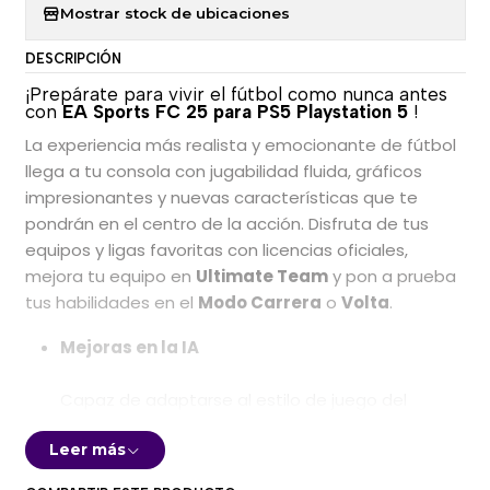
Mostrar stock de ubicaciones
DESCRIPCIÓN
¡Prepárate para vivir el fútbol como nunca antes
con
EA Sports FC 25 para PS5 Playstation 5
!
La experiencia más realista y emocionante de fútbol
llega a tu consola con jugabilidad fluida, gráficos
impresionantes y nuevas características que te
pondrán en el centro de la acción. Disfruta de tus
equipos y ligas favoritas con licencias oficiales,
mejora tu equipo en
Ultimate Team
y pon a prueba
tus habilidades en el
Modo Carrera
o
Volta
.
Mejoras en la IA
Capaz de adaptarse al estilo de juego del
usuario, ajustando la dificultad de manera
Leer más
dinámica. Esto permite que los jugadores
experimenten un reto creciente sin sentirse