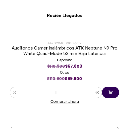
Recién Llegados
4420204000067
|
atk
Audífonos Gamer Inalámbricos ATK Neptune N9 Pro
-37%
White Quad-Mode 53 mm Baja Latencia
Deposito
Nuevo
$110.900
$67.803
Otros
$110.900
$69.900
Cantidad
Comprar ahora