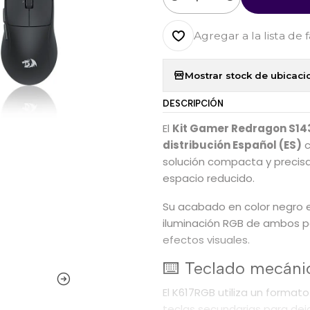
Cantidad
Agregar a la lista de 
Mostrar stock de ubicaci
DESCRIPCIÓN
El
Kit Gamer Redragon S14
distribución Español (ES)
c
solución compacta y precis
espacio reducido.
Su acabado en color negro e
iluminación RGB de ambos per
efectos visuales.
⌨️ Teclado mecán
El K617RGB utiliza un form
teclas secundarias para de