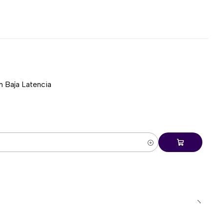
) con tecla Ñ
n sensor Pixart 3327
s dispositivos
or negro
dio y productividad
 Baja Latencia