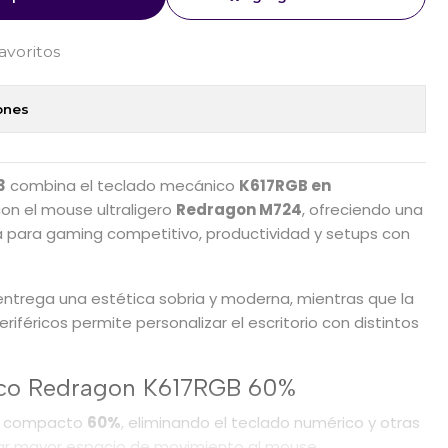
favoritos
ones
3
combina el teclado mecánico
K617RGB en
on el mouse ultraligero
Redragon M724
, ofreciendo una
a para gaming competitivo, productividad y setups con
ntrega una estética sobria y moderna, mientras que la
iféricos permite personalizar el escritorio con distintos
ico Redragon K617RGB 60%
ato compacto
60%
, eliminando el teclado numérico y otras
jar mayor espacio de movimiento al mouse.