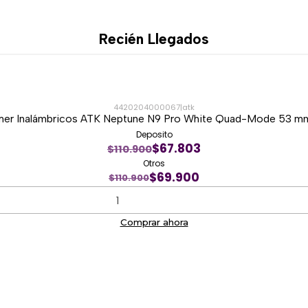
Distribución Español (ES
Mouse Redragon M724 co
Recién Llegados
Iluminación RGB en ambo
Diseño compacto en col
Ideal para gaming, estu
Modelo del kit: S143
4420204000067
|
atk
er Inalámbricos ATK Neptune N9 Pro White Quad-Mode 53 mm
Deposito
$67.803
$110.900
Otros
$69.900
$110.900
Comprar ahora