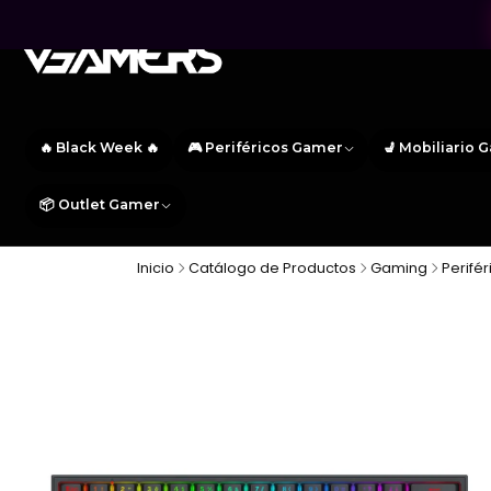
🔥 Black Week 🔥
🎮 Periféricos Gamer
💺 Mobiliario 
📦 Outlet Gamer
Inicio
Catálogo de Productos
Gaming
Perifé