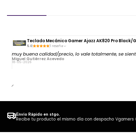
Teclado Mecánico Gamer Ajazz AK820 Pro Black/Gr
5.0
1 reseña
muy buena calidad/precio, lo vale totalmente, se sient
Miguel Gutiérrez Acevedo
18-05-2026
Envío Rápido en stgo.
Recibe tu producto el mismo día con despacho Vgamers (Co