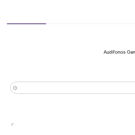
Audífonos Gam
-37%
Nuevo
Cantidad