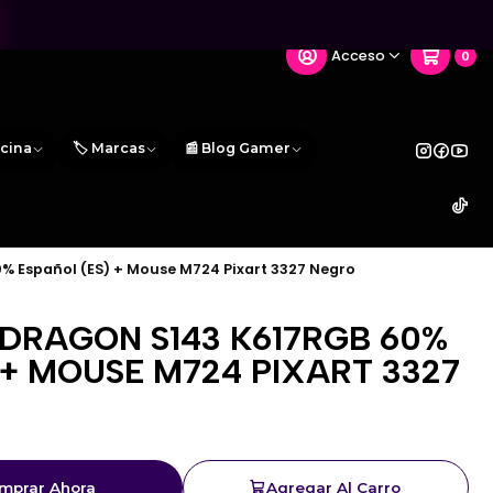
Acceso
0
icina
🏷️ Marcas
📰 Blog Gamer
% Español (ES) + Mouse M724 Pixart 3327 Negro
DRAGON S143 K617RGB 60%
 + MOUSE M724 PIXART 3327
mprar Ahora
Agregar Al Carro