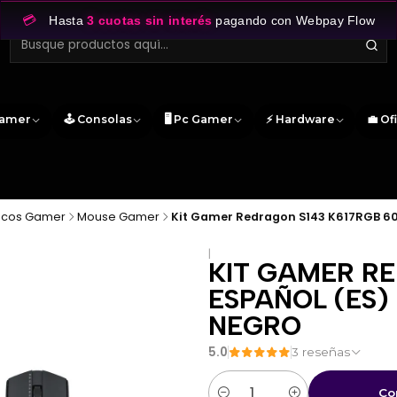
💳
Hasta
3 cuotas sin interés
pagando con Webpay Flow
Gamer
🕹️ Consolas
🖥️ Pc Gamer
⚡ Hardware
💼 Of
ricos Gamer
Mouse Gamer
Kit Gamer Redragon S143 K617RGB 60
|
KIT GAMER RE
ESPAÑOL (ES)
NEGRO
5.0
3 reseñas
Co