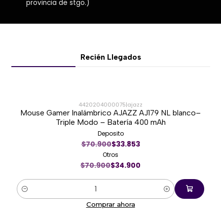
provincia de stgo.)
Recién Llegados
4420204000075
|
ajazz
Mouse Gamer Inalámbrico AJAZZ AJ179 NL blanco–
-51%
Triple Modo – Batería 400 mAh
Deposito
Nuevo
$70.900
$33.853
Otros
$70.900
$34.900
Cantidad
Comprar ahora