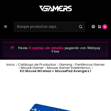
0
💳
Hasta
3 cuotas sin interés
pagando con Webpay
Flow
Inicio
Catálogo de Productos
Gaming
Periféricos Gamer
Mouse Gamer
Mouse Gamer Inalámbrico
Kit Mouse Wireless + MousePad Avengers 1