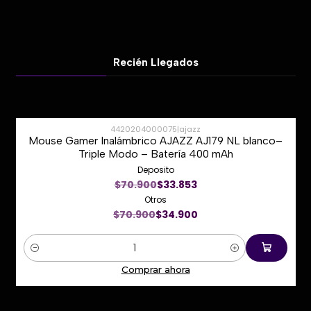
Recién Llegados
4420204000075
|
ajazz
Mouse Gamer Inalámbrico AJAZZ AJ179 NL blanco–
-51%
Triple Modo – Batería 400 mAh
Deposito
Nuevo
$70.900
$33.853
Otros
$70.900
$34.900
Cantidad
Comprar ahora