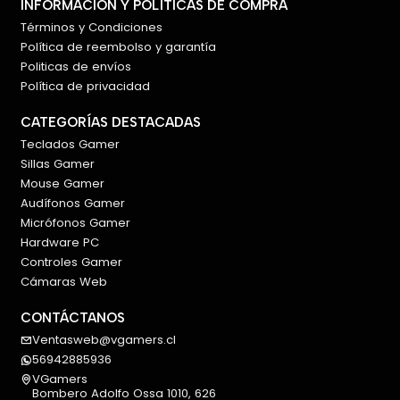
Iluminación: Razer Chroma RGB reactiva
INFORMACIÓN Y POLÍTICAS DE COMPRA
Términos y Condiciones
Función de silencio: Sensor táctil Tap-to-Mute
Política de reembolso y garantía
Limitador digital de ganancia: Sí
Politicas de envíos
Amortiguación interna contra vibraciones: Sí
Política de privacidad
Monitoreo: Salida de 3,5 mm
Conectividad: USB-C a USB-A
CATEGORÍAS DESTACADAS
Alimentación: 5 V / 500 mA
Teclados Gamer
Software: Razer Synapse
Sillas Gamer
Compatibilidad: Windows 10 y Windows 11
Mouse Gamer
Audífonos Gamer
Micrófonos Gamer
Hardware PC
Controles Gamer
Cámaras Web
CONTÁCTANOS
Ventasweb@vgamers.cl
56942885936
VGamers
Bombero Adolfo Ossa 1010, 626