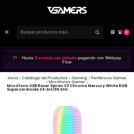
0
💳
Hasta
3 cuotas sin interés
pagando con Webpay
Flow
Inicio
Catálogo de Productos
Gaming
Periféricos Gamer
Micrófonos Gamer
Micrófono USB Razer Seiren V3 Chroma Mercury White RGB
Supercardioide 24-bit/96 kHz