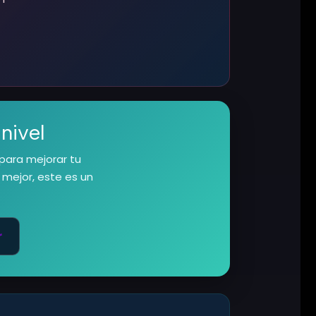
nivel
para mejorar tu
 mejor, este es un
r