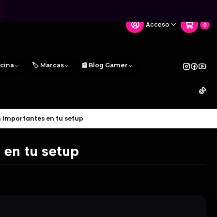
Acceso
0
icina
🏷️ Marcas
📰 Blog Gamer
 importantes en tu setup
 en tu setup