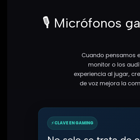
🎙️ Micrófonos g
Cuando pensamos en 
monitor o los aud
experiencia al jugar, c
de voz mejora la com
⚡ CLAVE EN GAMING
No solo se trata de 