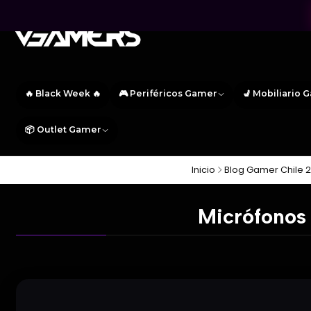
🔥 Black Week 🔥
🎮 Periféricos Gamer
💺 Mobiliario 
📦 Outlet Gamer
Inicio
Blog Gamer Chile 2
Micrófonos 