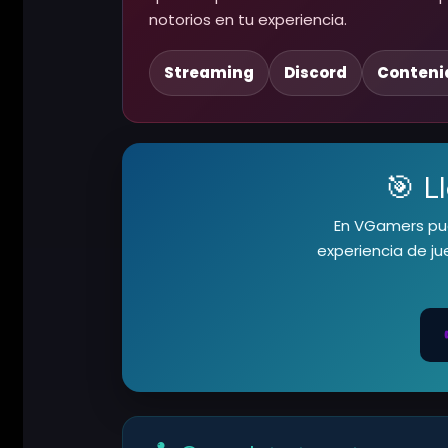
notorios en tu experiencia.
Streaming
Discord
Conteni
🎯 L
En VGamers pue
experiencia de ju