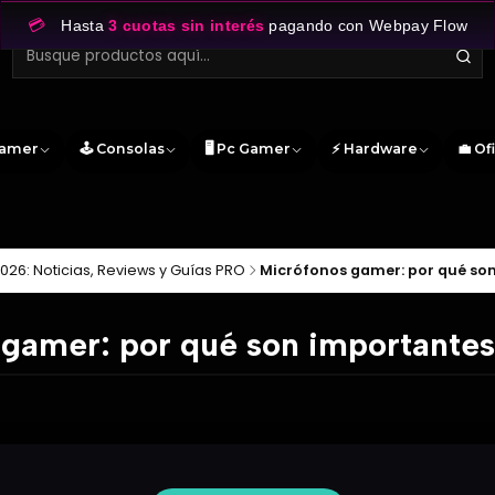
💳
Hasta
3 cuotas sin interés
pagando con Webpay Flow
Gamer
🕹️ Consolas
🖥️ Pc Gamer
⚡ Hardware
💼 Of
026: Noticias, Reviews y Guías PRO
Micrófonos gamer: por qué son
gamer: por qué son importantes