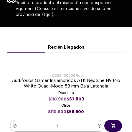
Tablets, documentos, periféricos gamer y
Recibe tu producto el mismo día con despacho
Vgamers (Consultar límitaciones, válido solo en
accesorios electrónicos.
provincia de stgo.)
📦 Contenido del paquete
Mochila
Redragon Aeneas GB-76 – Negro
Recién Llegados
4420204000067
|
atk
Audífonos Gamer Inalámbricos ATK Neptune N9 Pro
-37%
White Quad-Mode 53 mm Baja Latencia
Deposito
Nuevo
$110.900
$67.803
Otros
$110.900
$69.900
Cantidad