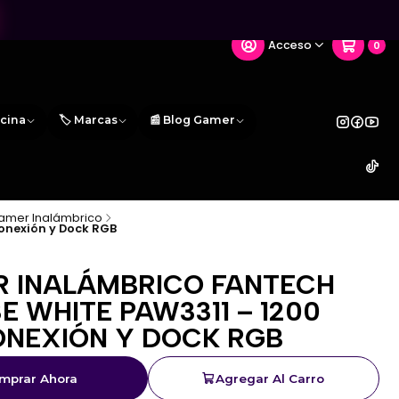
Acceso
0
icina
🏷️ Marcas
📰 Blog Gamer
amer Inalámbrico
Conexión y Dock RGB
 INALÁMBRICO FANTECH
E WHITE PAW3311 – 1200
CONEXIÓN Y DOCK RGB
mprar Ahora
Agregar Al Carro