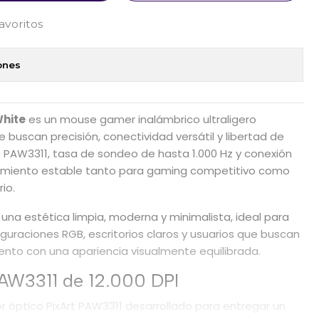
favoritos
ones
White
es un mouse gamer inalámbrico ultraligero
buscan precisión, conectividad versátil y libertad de
t PAW3311, tasa de sondeo de hasta 1.000 Hz y conexión
dimiento estable tanto para gaming competitivo como
io.
na estética limpia, moderna y minimalista, ideal para
guraciones RGB, escritorios claros y usuarios que buscan
iento con una apariencia visualmente equilibrada.
PAW3311 de 12.000 DPI
or óptico PixArt PAW3311 desarrollado para entregar un