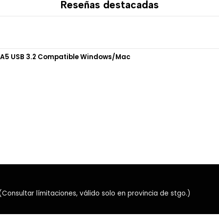
Reseñas destacadas
Bluetooth facilita el uso co
continuar utilizando el mous
💡 Dock de carga 
El mouse incluye una base 
cs A5 USB 3.2 Compatible Windows/Mac
entre sesiones de juego.
Sistema de carga media
Iluminación RGB integra
Base compacta para el e
Interruptor para control
Carga práctica sin con
Además de facilitar la carga
🪶 Diseño ultralig
Con un peso aproximado d
nsultar límitaciones, válido solo en provincia de stgo.)
movimientos rápidos y reduc