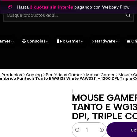
💳
Hasta
3 cuotas sin interés
pagando con Webpay Flow
Gamer
🕹️ Consolas
🖥️ Pc Gamer
⚡ Hardware
💼 Of
 Productos
Gaming
Periféricos Gamer
Mouse Gamer
Mouse G
brico Fantech Tanto E WG13E White PAW3311 – 1200 DPI, Triple 
|
MOUSE GAMER
TANTO E WG13
DPI, TRIPLE 
Co
Cantidad