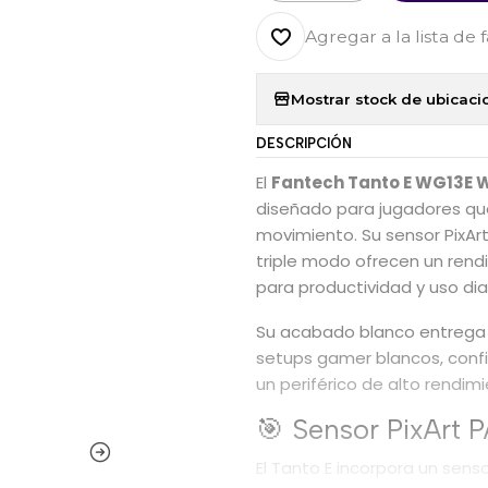
Agregar a la lista de 
Mostrar stock de ubicaci
DESCRIPCIÓN
El
Fantech Tanto E WG13E 
diseñado para jugadores que 
movimiento. Su sensor PixAr
triple modo ofrecen un ren
para productividad y uso diar
Su acabado blanco entrega u
setups gamer blancos, confi
un periférico de alto rendim
🎯 Sensor PixArt 
El Tanto E incorpora un sens