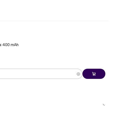
rciona una postura equilibrada y puede adaptarse a
, incluyendo palma, garra y punta de dedos.
 programables
tones personalizables mediante el software de Fantech.
ía 400 mAh
es
ibles pueden almacenarse directamente en el
 uso en diferentes equipos.
 de alta durabilidad