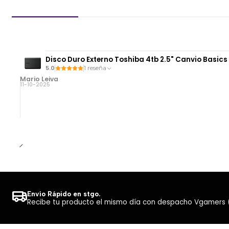
Disco Duro Externo Toshiba 4tb 2.5" Canvio Basi
5.0
1 reseña
Mario Leiva
11-10-2025
Envío Rápido en stgo.
Recibe tu producto el mismo día con despacho Vgamers (Co