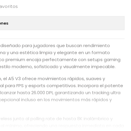
favoritos
ones
 diseñado para jugadores que buscan rendimiento
ema y una estética limpia y elegante en un formato
anco premium encaja perfectamente con setups gaming
estilo moderno, sofisticado y visualmente impecable.
 el A5 V3 ofrece movimientos rápidos, suaves y
al para FPS y esports competitivos. Incorpora el potente
anzar hasta 26.000 DPI, garantizando un tracking ultra
xcepcional incluso en los movimientos más rápidos y
less junto al polling rate de hasta 8K inalámbrico y
 al mínimo, ofreciendo una respuesta inmediata en cada