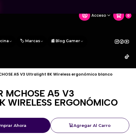
Acceso
0
icina
🏷️ Marcas
📰 Blog Gamer
OSE A5 V3 Ultralight 8K Wireless ergonómico blanco
 MCHOSE A5 V3
8K WIRELESS ERGONÓMICO
mprar Ahora
Agregar Al Carro