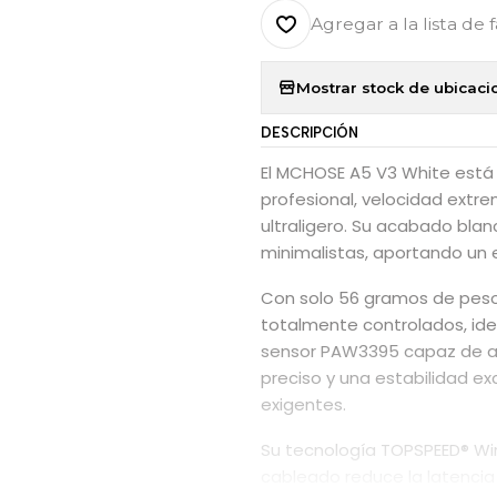
Agregar a la lista de 
Mostrar stock de ubicaci
DESCRIPCIÓN
El MCHOSE A5 V3 White está
profesional, velocidad extr
ultraligero. Su acabado bl
minimalistas, aportando un 
Con solo 56 gramos de peso,
totalmente controlados, ide
sensor PAW3395 capaz de alc
preciso y una estabilidad e
exigentes.
Su tecnología TOPSPEED® Wire
cableado reduce la latencia