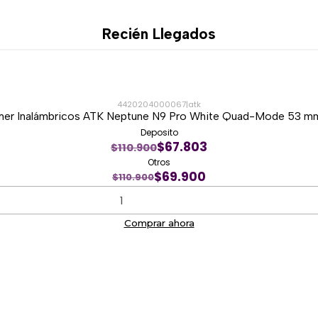
Recién Llegados
4420204000067
|
atk
er Inalámbricos ATK Neptune N9 Pro White Quad-Mode 53 mm
Deposito
$67.803
$110.900
Otros
$69.900
$110.900
Comprar ahora