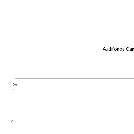
Audífonos Gam
-37%
Nuevo
Cantidad