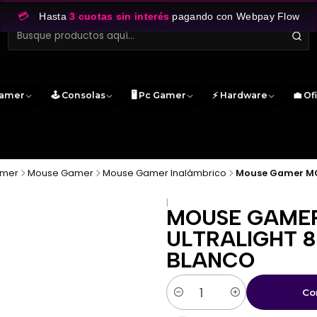
💳
Hasta
3 cuotas sin interés
pagando con Webpay Flow
Gamer
🕹️ Consolas
🖥️ Pc Gamer
⚡ Hardware
💼 Of
amer
Mouse Gamer
Mouse Gamer Inalámbrico
Mouse Gamer MCH
|
MOUSE GAMER
ULTRALIGHT 
BLANCO
Co
Cantidad