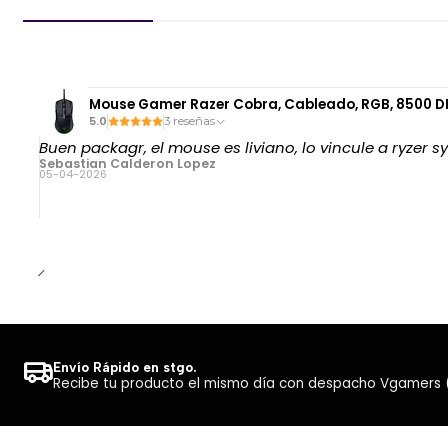
Mouse Gamer Razer Cobra, Cableado, RGB, 8500 D
5.0
3 reseñas
Buen packagr, el mouse es liviano, lo vincule a ryzer 
Sebastian Calderon Lopez
05-04-2026
Envío Rápido en stgo.
Recibe tu producto el mismo día con despacho Vgamers (Co