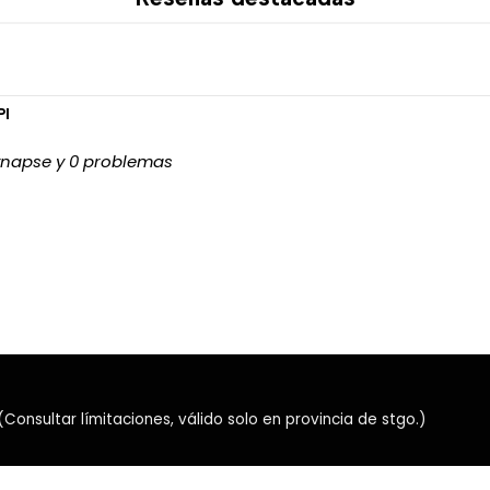
El MCHOSE A5 V3 White combi
diseño minimalista perfect
como en estilo. 🤍🚀
PI
synapse y 0 problemas
nsultar límitaciones, válido solo en provincia de stgo.)