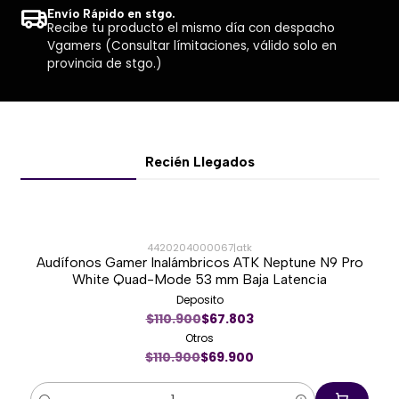
Dimensiones: 60 × 105 × 37 mm
Envío Rápido en stgo.
Compatibilidad: Windows y macOS
Recibe tu producto el mismo día con despacho
Vgamers (Consultar límitaciones, válido solo en
Uso recomendado: Oficina, estudio, navegación y
provincia de stgo.)
uso diario
Recién Llegados
4420204000067
|
atk
Audífonos Gamer Inalámbricos ATK Neptune N9 Pro
-37%
White Quad-Mode 53 mm Baja Latencia
Deposito
Nuevo
$110.900
$67.803
Otros
$110.900
$69.900