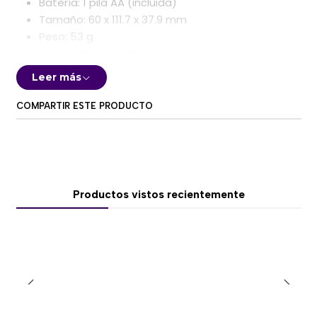
Batería: 1 pila AA (incluida)
Tamaño: 60 x 111.7 x 37.9 mm
Peso: 53 g
Compatibilidad: Windows, macOS
Leer más
P/N:
NX-7000SE, BLACK
COMPARTIR ESTE PRODUCTO
Productos vistos recientemente