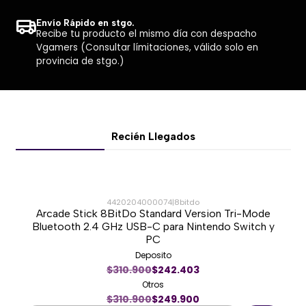
Envío Rápido en stgo.
Recibe tu producto el mismo día con despacho
Vgamers (Consultar límitaciones, válido solo en
provincia de stgo.)
Recién Llegados
4420204000074
|
8bitdo
Arcade Stick 8BitDo Standard Version Tri-Mode
-20%
Bluetooth 2.4 GHz USB-C para Nintendo Switch y
PC
Nuevo
Deposito
$310.900
$242.403
Otros
$310.900
$249.900