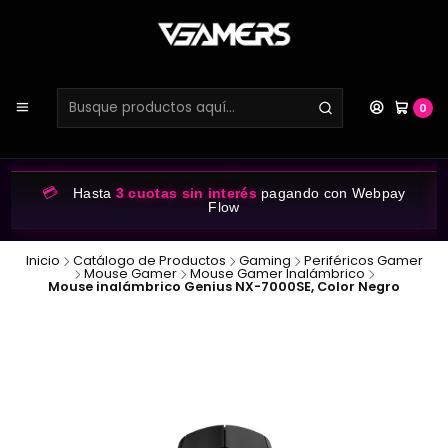
0
💳
Hasta
3 cuotas sin interés
pagando con Webpay
Flow
Inicio
Catálogo de Productos
Gaming
Periféricos Gamer
Mouse Gamer
Mouse Gamer Inalámbrico
Mouse inalámbrico Genius NX-7000SE, Color Negro