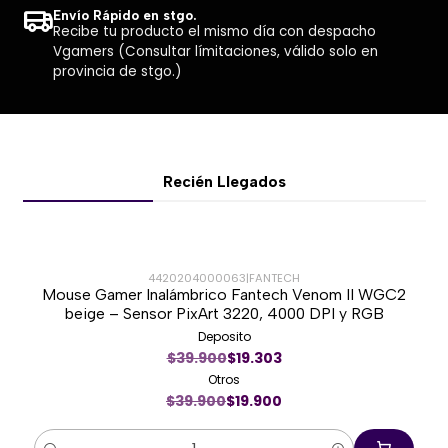
Envío Rápido en stgo.
Recibe tu producto el mismo día con despacho
Vgamers (Consultar límitaciones, válido solo en
provincia de stgo.)
Recién Llegados
4420204000063
|
FANTECH
Mouse Gamer Inalámbrico Fantech Venom II WGC2
-50%
beige – Sensor PixArt 3220, 4000 DPI y RGB
Deposito
$39.900
$19.303
Otros
$39.900
$19.900