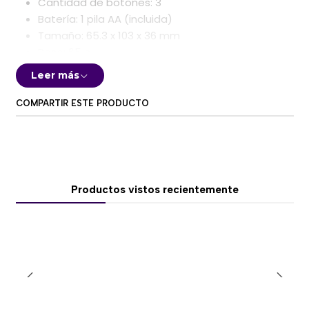
Cantidad de botones: 3
Batería: 1 pila AA (incluida)
Tamaño: 65.3 x 103 x 36 mm
Peso: 65 g
Compatibilidad: Windows, macOS
Leer más
P/N:
NX-7009 WHITE GREY
COMPARTIR ESTE PRODUCTO
Productos vistos recientemente