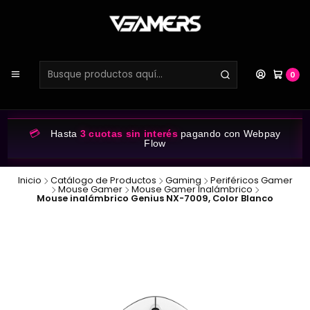
0
💳
Hasta
3 cuotas sin interés
pagando con Webpay
Flow
Inicio
Catálogo de Productos
Gaming
Periféricos Gamer
Mouse Gamer
Mouse Gamer Inalámbrico
Mouse inalámbrico Genius NX-7009, Color Blanco