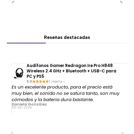
Es una excelente alternativa para:
Juegos FPS
Battle royale
MOBA
Reseñas destacadas
Shooters tácticos
Gaming competitivo
Productividad y edición
Audífonos Gamer Redragon Ire Pro H848
⚡ Polling rate de 1000 Hz
Wireless 2.4 GHz + Bluetooth + USB-C para
PC y PS5
Su frecuencia de respuesta de
1000 Hz
permite
5.0
1 reseña
enviar información al computador hasta mil veces
Es un excelente producto, para el precio está
por segundo.
muy bien, el sonido no se satura tanto, son muy
cómodos y la bateria dura bastante.
Esto proporciona una respuesta rápida y fluida, ideal
Daniela González
08-06-2026
para jugadores que necesitan movimientos precisos
y clics consistentes durante partidas competitivas.
🪶 Diseño ultraligero de 50 gramos