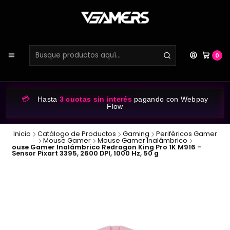
0
💳
Hasta
3 cuotas sin interés
pagando con Webpay
Flow
Inicio
Catálogo de Productos
Gaming
Periféricos Gamer
Mouse Gamer
Mouse Gamer Inalámbrico
ouse Gamer Inalámbrico Redragon King Pro 1K M916 –
Sensor Pixart 3395, 2600 DPI, 1000 Hz, 50 g