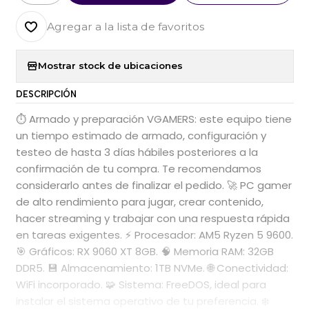
Agregar a la lista de favoritos
Mostrar stock de ubicaciones
DESCRIPCIÓN
⏱️ Armado y preparación VGAMERS: este equipo tiene
un tiempo estimado de armado, configuración y
testeo de hasta 3 días hábiles posteriores a la
confirmación de tu compra. Te recomendamos
considerarlo antes de finalizar el pedido. 🚀 PC gamer
de alto rendimiento para jugar, crear contenido,
hacer streaming y trabajar con una respuesta rápida
en tareas exigentes. ⚡ Procesador: AM5 Ryzen 5 9600.
🎯 Gráficos: RX 9060 XT 8GB. 🧠 Memoria RAM: 32GB
DDR5. 💾 Almacenamiento: 1TB NVMe. 🌐 Conectividad:
WiFi incorporado. 🧩 Sistema: FreeDOS, ideal para
instalar el sistema operativo de tu preferencia. ❄️