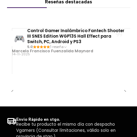
Reseñas destacadas
Control Gamer Inalámbrico Fantech Shooter
III SNES Edition WGP13S Hall Effect para
Switch, PC, Android y PS3
5.0
1 reseña
Marcelo Francisco Fuenzalida Maynard
14-11-2025
Envío Rápido en stgo.
Recibe tu producto el mismo día con despacho
Vgamers (Consultar límitaciones, válido solo en
provincia de stgo.)