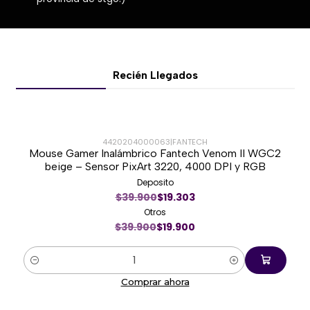
Recién Llegados
4420204000063
|
FANTECH
Mouse Gamer Inalámbrico Fantech Venom II WGC2
-50%
beige – Sensor PixArt 3220, 4000 DPI y RGB
Deposito
$39.900
$19.303
Otros
$39.900
$19.900
Cantidad
Comprar ahora