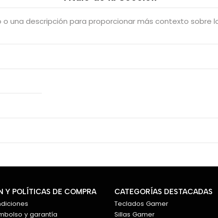
 o una descripción para proporcionar más contexto sobre lo
 Y POLÍTICAS DE COMPRA
CATEGORÍAS DESTACADAS
ndiciones
Teclados Gamer
embolso y garantía
Sillas Gamer