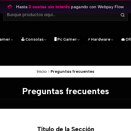
💳
Hasta
3 cuotas sin interés
pagando con Webpay Flow
Gamer
🕹️ Consolas
🖥️ Pc Gamer
⚡ Hardware
💼 Of
Inicio
Preguntas frecuentes
Preguntas frecuentes
Título de la Sección