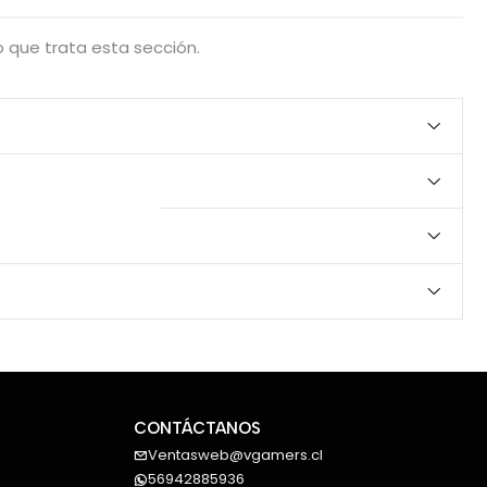
 que trata esta sección.
CONTÁCTANOS
Ventasweb@vgamers.cl
56942885936