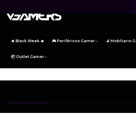
🔥 Black Week 🔥
🎮 Periféricos Gamer
💺 Mobiliario 
📦 Outlet Gamer