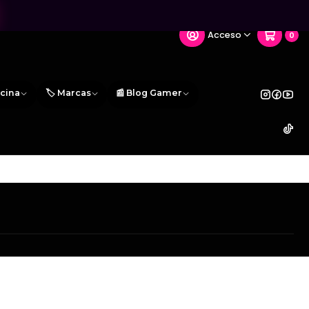
Acceso
0
icina
🏷️ Marcas
📰 Blog Gamer