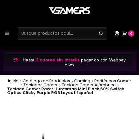
0
💳
Hasta
3 cuotas sin interés
pagando con Webpay
Flow
Inicio
Catálogo de Productos
Gaming
Periféricos Gamer
Teclados Gamer
Teclado Gamer Alámbrico
Teclado Gamer Razer Huntsman Mini Black 60% Switch
Óptico Clicky Purple RGB Layout Español