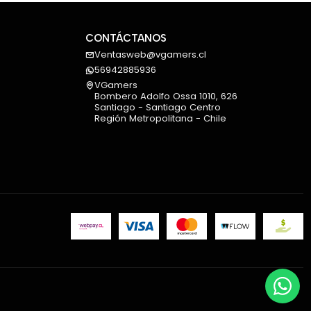
CONTÁCTANOS
tivos.
Ventasweb@vgamers.cl
56942885936
 destacadas
VGamers
Bombero Adolfo Ossa 1010, 626
 uso prolongado.
Santiago - Santiago Centro
Región Metropolitana - Chile
res.
ue.
e.
cuello.
ado.
bles.
e.
esplazamiento suave.
sta 118 kg.
 usuario de hasta 186 cm.
ming, trabajo y estudio.