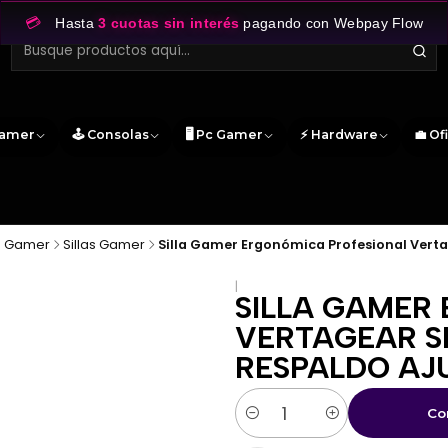
💳
Hasta
3 cuotas sin interés
pagando con Webpay Flow
Gamer
🕹️ Consolas
🖥️ Pc Gamer
⚡ Hardware
💼 Of
io Gamer
Sillas Gamer
Silla Gamer Ergonómica Profesional Verta
|
SILLA GAMER
VERTAGEAR SL
RESPALDO AJ
Co
Cantidad