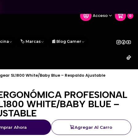
Acceso
0
icina
🏷️ Marcas
📰 Blog Gamer
gear SL1800 White/Baby Blue – Respaldo Ajustable
 ERGONÓMICA PROFESIONAL
1800 WHITE/BABY BLUE –
USTABLE
mprar Ahora
Agregar Al Carro