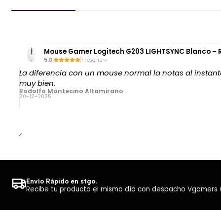
Mouse Gamer Logitech G203 LIGHTSYNC Blanco – R
5.0
1 reseña
La diferencia con un mouse normal la notas al instante
muy bien.
Rodolfo Montecino Altamirano
20-12-2025
Envío Rápido en stgo.
Recibe tu producto el mismo día con despacho Vgamers (Co