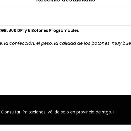
Estas funciones facilitan una 
los periféricos.
🛋️ Asiento acolch
GB, 800 DPI y 6 Botones Programables
El asiento cuenta con
53 cm
, la confección, el peso, la calidad de los botones, muy bue
superficie amplia y conforta
Su acolchado proporciona so
de 52 cm en la zona de los
una postura natural.
🧱 Base reforzada 
La silla incorpora una base 
uso diario.
nsultar límitaciones, válido solo en provincia de stgo.)
Su estructura permite senta
firme. Las ruedas giratorias
o juego.