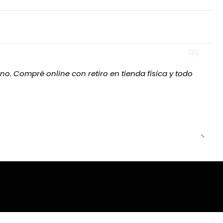
mejor alineación entre la silla, el escritorio, el monitor y
ado y espacioso
 de ancho
y
46 cm de profundidad
, entregando una
no. Compré online con retiro en tienda física y todo
ble.
porte durante largas jornadas, mientras que el respaldo
 hombros ofrece un espacio adecuado para mantener
para mayor estabilidad
resistente diseñada para ofrecer estabilidad durante el
rse, reclinarse y cambiar de posición con una sensación
 facilitan el desplazamiento dentro del espacio de trabajo