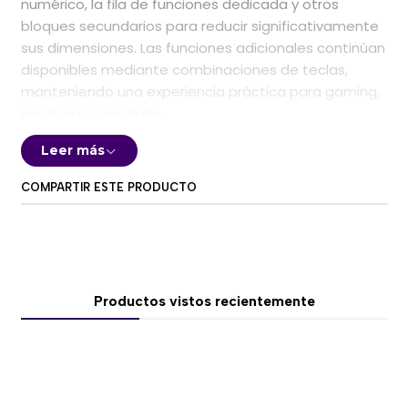
numérico, la fila de funciones dedicada y otros
bloques secundarios para reducir significativamente
sus dimensiones. Las funciones adicionales continúan
disponibles mediante combinaciones de teclas,
manteniendo una experiencia práctica para gaming,
escritura y uso diario.
Equipado con switches magnéticos
Hall Effect
, Rapid
Leer más
Trigger, punto de actuación configurable y polling
COMPARTIR ESTE PRODUCTO
rate de hasta
8000 Hz
, el WIN60 HE ofrece una
respuesta avanzada para juegos FPS, shooters
tácticos, battle royale, MOBA y títulos de ritmo.
Su diseño
Blackberry Pink
combina tonos oscuros
con detalles rosados, creando una estética moderna
Productos vistos recientemente
y diferenciadora para setups gamer, escritorios RGB y
configuraciones compactas.
⚡ Switches magnéticos Hall Effect
El AULA WIN60 HE utiliza switches magnéticos que