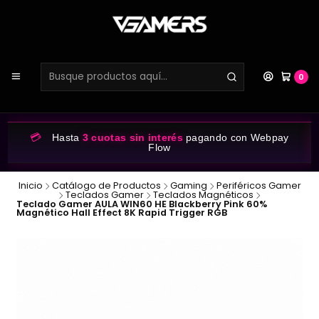
0
💳
Hasta
3 cuotas sin interés
pagando con Webpay
Flow
Inicio
Catálogo de Productos
Gaming
Periféricos Gamer
Teclados Gamer
Teclados Magnéticos
Teclado Gamer AULA WIN60 HE Blackberry Pink 60%
Magnético Hall Effect 8K Rapid Trigger RGB