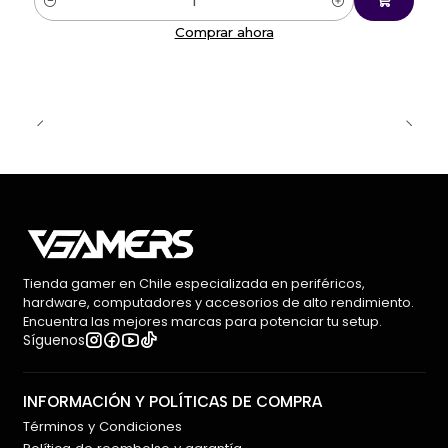
Cantidad
Comprar ahora
💼 Ideal para trabajo y productividad
El
Logitech Wave Keys
es perfecto para quienes
buscan un teclado
ergonómico, cómodo y
eficiente
, mejorando la experiencia de escritura sin
sacrificar rendimiento.
🛒 Trabaja mejor, sin esfuerzo
Optimiza tu comodidad y productividad con el
Tienda gamer en Chile especializada en periféricos,
Logitech Wave Keys
y siente la diferencia desde el
hardware, computadores y accesorios de alto rendimiento.
primer uso.
Encuentra las mejores marcas para potenciar tu setup.
Síguenos
👉 Disponible en
VGamers.cl
con despacho rápido
en todo Chile 🇨🇱
INFORMACIÓN Y POLÍTICAS DE COMPRA
Términos y Condiciones