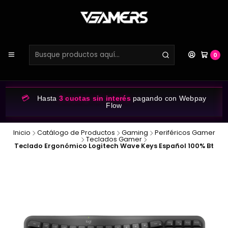
0
💳
Hasta
3 cuotas sin interés
pagando con Webpay
Flow
Inicio
Catálogo de Productos
Gaming
Periféricos Gamer
Teclados Gamer
Teclado Ergonómico Logitech Wave Keys Español 100% Bt