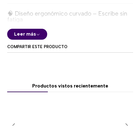
🧠 Diseño ergonómico curvado – Escribe sin
fatiga
Adapta tu postura y reduce el esfuerzo en cada
Leer más
pulsación.
COMPARTIR ESTE PRODUCTO
✔ Diseño en forma de
ola (wave)
✔ Posición más natural de manos y muñecas
✔ Reduce la tensión en largas jornadas
🛋️ Reposamuñecas acolchado integrado
Productos vistos recientemente
✔ Soporte suave y cómodo
✔ Mayor estabilidad al escribir
✔ Ideal para uso prolongado
⚡ Conectividad inalámbrica dual