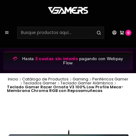
0
💳
Hasta
3 cuotas sin interés
pagando con Webpay
Flow
Inicio
Catálogo de Productos
Gaming
Periféricos Gamer
Teclados Gamer
Teclado Gamer Alámbrico
Teclado Gamer Razer Ornata V3 100% Low Profile Meca-
Membrana Chroma RGB con Reposamuñecas