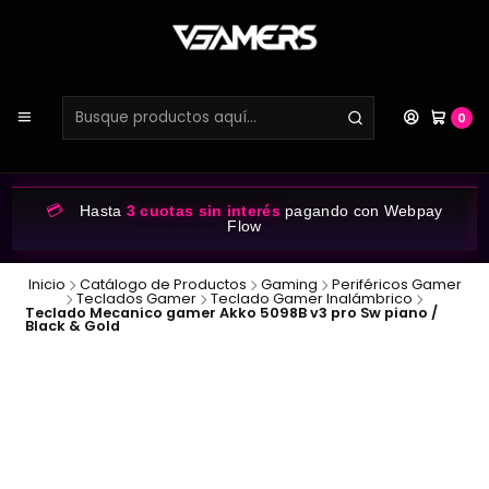
0
💳
Hasta
3 cuotas sin interés
pagando con Webpay
Flow
Inicio
Catálogo de Productos
Gaming
Periféricos Gamer
Teclados Gamer
Teclado Gamer Inalámbrico
Teclado Mecanico gamer Akko 5098B v3 pro Sw piano /
Black & Gold