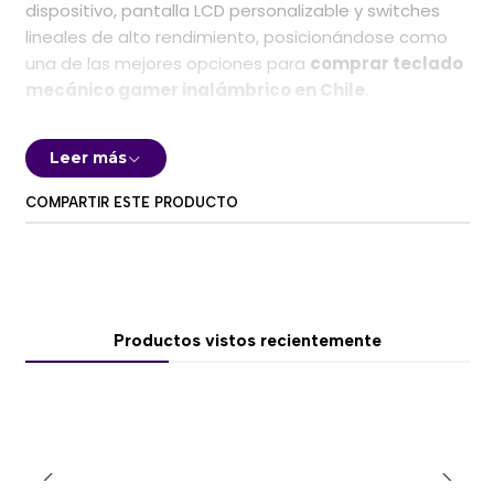
dispositivo, pantalla LCD personalizable y switches
lineales de alto rendimiento, posicionándose como
una de las mejores opciones para
comprar teclado
mecánico gamer inalámbrico en Chile
.
Gracias a su estructura tipo
gasket mount
, keycaps
Leer más
PBT de alta durabilidad y batería de gran capacidad,
este teclado ofrece una experiencia superior tanto
COMPARTIR ESTE PRODUCTO
en gaming como en productividad.
⚡ Switches Akko V3 Piano Pro: suavidad y
precisión
Productos vistos recientemente
Equipado con switches lineales
Akko V3 Piano Pro
,
este teclado entrega una pulsación suave, rápida y
consistente. Con una fuerza de actuación de 45gf,
es ideal para gaming competitivo y escritura
prolongada sin fatiga.