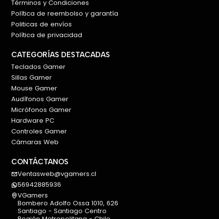
Términos y Condiciones
Conectividad: Bluetooth 5.0 / 2.4GHz / USB-C
Política de reembolso y garantía
Batería: 8000 mAh
Politicas de envíos
Carga rápida: Sí (2A)
Política de privacidad
Pantalla: TFT LCD personalizable
Iluminación: RGB
CATEGORÍAS DESTACADAS
Keycaps: PBT Double-Shot
Teclados Gamer
Sillas Gamer
Montaje: Gasket
Mouse Gamer
Hot Swap: Sí
Audífonos Gamer
Micrófonos Gamer
Hardware PC
Controles Gamer
Cámaras Web
CONTÁCTANOS
Ventasweb@vgamers.cl
56942885936
VGamers
Bombero Adolfo Ossa 1010, 626
Santiago - Santiago Centro
Región Metropolitana - Chile