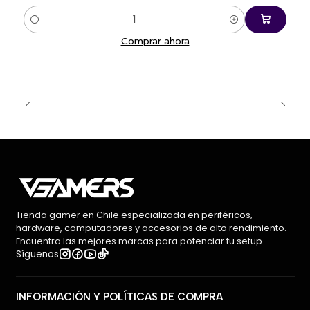
excelente tacto.
Cantidad
Comprar ahora
🌈 Iluminación RGB y personalización total
El sistema RGB permite personalizar efectos de
iluminación, creando un setup único y alineado a tu
estilo gamer.
📊 Especificaciones técnicas
Marca: Akko
Modelo: 5098B V3 Pro
Tipo: Teclado mecánico gamer
Tienda gamer en Chile especializada en periféricos,
Formato: Compacto (con teclas adicionales
hardware, computadores y accesorios de alto rendimiento.
funcionales)
Encuentra las mejores marcas para potenciar tu setup.
Síguenos
Switches: Akko V3 Piano Pro (lineales)
Fuerza de actuación: 45 ± 5gf
Recorrido total: 3.1 mm
INFORMACIÓN Y POLÍTICAS DE COMPRA
Pre-recorrido: 1.9 mm