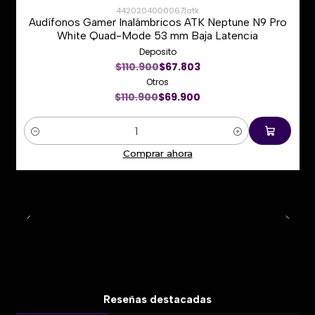
4420204000067
|
atk
Audífonos Gamer Inalámbricos ATK Neptune N9 Pro
-37%
White Quad-Mode 53 mm Baja Latencia
Deposito
Nuevo
$110.900
$67.803
Otros
$110.900
$69.900
Cantidad
Comprar ahora
Reseñas destacadas