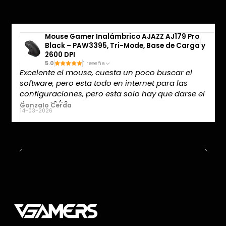
Mouse Gamer Inalámbrico AJAZZ AJ179 Pro
Black – PAW3395, Tri-Mode, Base de Carga y
2600 DPI
5.0
1 reseña
Excelente el mouse, cuesta un poco buscar el
software, pero esta todo en internet para las
configuraciones, pero esta solo hay que darse el
tiempo, 10/10
Gonzalo Cerda
14-03-2026