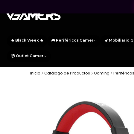
🔥 Black Week 🔥
🎮 Periféricos Gamer
💺 Mobiliario 
📦 Outlet Gamer
Inicio
Catálogo de Productos
Gaming
Periféric