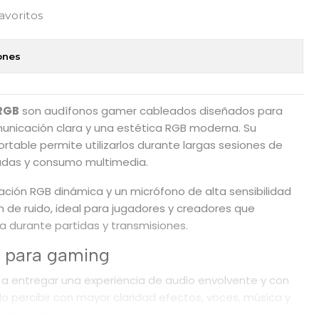
favoritos
ones
 RGB
son audífonos gamer cableados diseñados para
unicación clara y una estética RGB moderna. Su
rtable permite utilizarlos durante largas sesiones de
madas y consumo multimedia.
nación RGB dinámica y un micrófono de alta sensibilidad
ón de ruido, ideal para jugadores y creadores que
a durante partidas y transmisiones.
e para gaming
 a entregar una experiencia de audio envolvente y con
o percibir con mayor claridad efectos, voces, música y
 del juego.