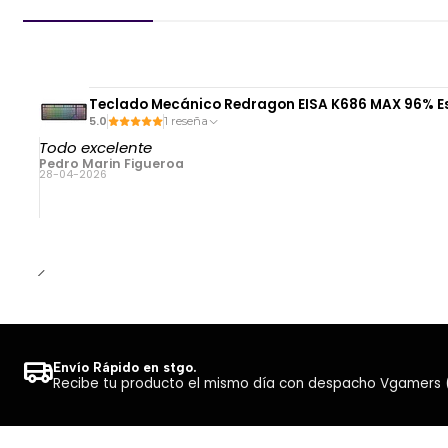
Teclado Mecánico Redragon EISA K686 MAX 96% Es
5.0
1 reseña
Todo excelente
Pedro Marin Figueroa
28-04-2026
Envío Rápido en stgo.
Recibe tu producto el mismo día con despacho Vgamers (Co