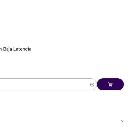
g, streaming, videollamadas y contenido multimedia
 Baja Latencia