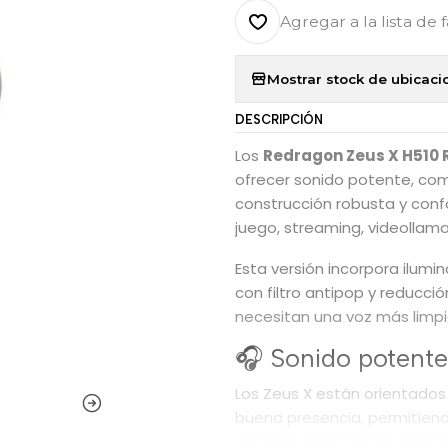
Agregar a la lista de 
Mostrar stock de ubicaci
DESCRIPCIÓN
Los
Redragon Zeus X H510
ofrecer sonido potente, com
construcción robusta y confo
juego, streaming, videolla
Esta versión incorpora ilumi
con filtro antipop y reducci
necesitan una voz más limpi
🎧 Sonido potent
Los Zeus X están orientados
buena presencia, permitiend
detalles importantes dentro