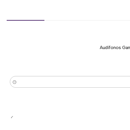
Audífonos Gam
-37%
Nuevo
Cantidad