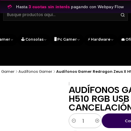
💳
Hasta
3 cuotas sin interés
pagando con Webpay Flow
Gamer
🕹️ Consolas
🖥️ Pc Gamer
⚡ Hardware
💼 Of
os Gamer
Audífonos Gamer
Audífonos Gamer Redragon Zeus X H5
|
AUDÍFONOS G
H510 RGB US
CANCELACIÓN
Co
Cantidad