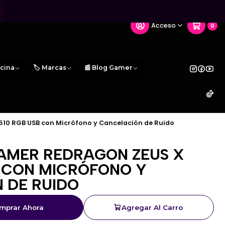
Acceso
0
icina
🏷️ Marcas
📰 Blog Gamer
10 RGB USB con Micrófono y Cancelación de Ruido
AMER REDRAGON ZEUS X
B CON MICRÓFONO Y
 DE RUIDO
mprar Ahora
Agregar Al Carro