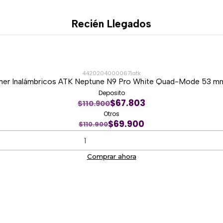
Uso recomendado: Gamin
Color: Negro
Recién Llegados
4420204000067
|
atk
er Inalámbricos ATK Neptune N9 Pro White Quad-Mode 53 mm
Deposito
$67.803
$110.900
Otros
$69.900
$110.900
Comprar ahora