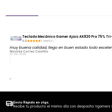
Teclado Mecánico Gamer Ajazz AK820 Pro 75% Tr
5.0
1 reseña
muy buena calidad, llego en buen estado todo excele
Nicolás Cortez Castillo
10-06-2026
Envío Rápido en stgo.
Recibe tu producto el mismo día con despacho Vgamers (Co