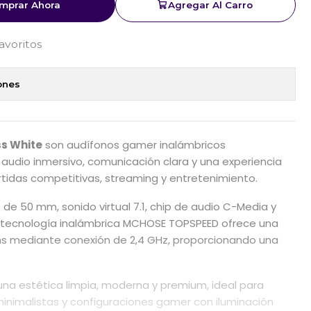
mprar Ahora
Agregar Al Carro
favoritos
ones
s White
son audífonos gamer inalámbricos
 audio inmersivo, comunicación clara y una experiencia
rtidas competitivas, streaming y entretenimiento.
 de 50 mm, sonido virtual 7.1, chip de audio C-Media y
 tecnología inalámbrica MCHOSE TOPSPEED ofrece una
ms mediante conexión de 2,4 GHz, proporcionando una
na estética limpia, moderna y premium, ideal para
minimalistas y configuraciones gamer con iluminación