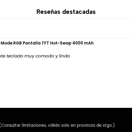
El sonido virtual 7.1 amplía 
provenientes de diferentes 
Reseñas destacadas
Esta función ayuda a identif
juegos competitivos, especia
El chip de sonido C-Media pe
i-Mode RGB Pantalla TFT Hot-Swap 4000 mAh
perfiles personalizados me
nte teclado muy comodo y lindo
⚡ Tecnología TOP
La conexión inalámbrica MC
solo 12 ms mediante el recep
Esto reduce el desfase entr
precisa en juegos competiti
📡 Diferentes mod
Los MCHOSE G9 Pro White of
nsultar límitaciones, válido solo en provincia de stgo.)
Wireless de 2,4 GHz.