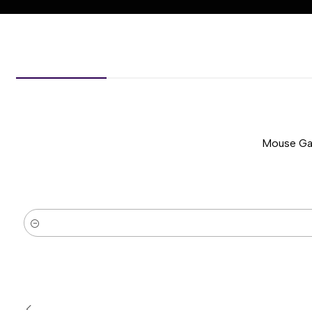
Mouse Gam
-51%
Nuevo
Cantidad