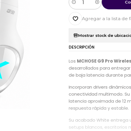
Co
Cantidad
Agregar a la lista de 
Mostrar stock de ubicaci
DESCRIPCIÓN
Los
MCHOSE G9 Pro Wireles
desarrollados para entregar
de baja latencia durante pa
Incorporan drivers dinámicos
conectividad multimodo. Su
latencia aproximada de 12 
respuesta rápida y estable.
Su acabado White entrega u
setups blancos, escritorios 