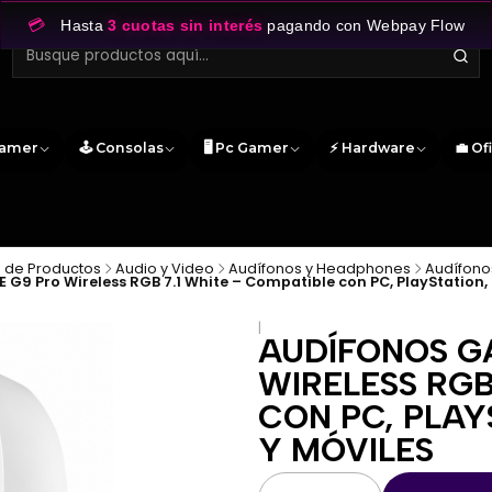
💳
Hasta
3 cuotas sin interés
pagando con Webpay Flow
Gamer
🕹️ Consolas
🖥️ Pc Gamer
⚡ Hardware
💼 Of
 de Productos
Audio y Video
Audífonos y Headphones
Audífono
9 Pro Wireless RGB 7.1 White – Compatible con PC, PlayStation, 
|
AUDÍFONOS G
WIRELESS RGB
CON PC, PLAY
Y MÓVILES