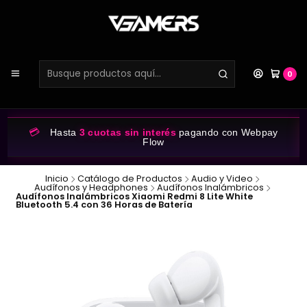
0
💳
Hasta
3 cuotas sin interés
pagando con Webpay
Flow
Inicio
Catálogo de Productos
Audio y Video
Audífonos y Headphones
Audífonos Inalámbricos
Audífonos Inalámbricos Xiaomi Redmi 8 Lite White
Bluetooth 5.4 con 36 Horas de Batería