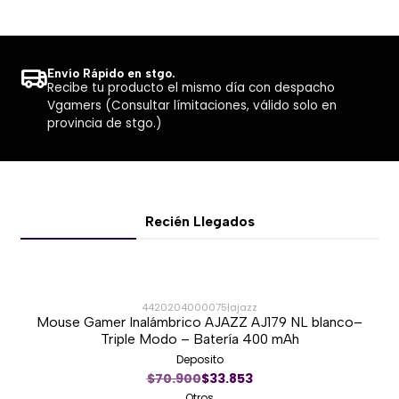
Estuche de carga incluido: Sí
Uso recomendado: Música, llamadas, videos y
uso cotidiano
Envío Rápido en stgo.
Recibe tu producto el mismo día con despacho
Vgamers (Consultar límitaciones, válido solo en
provincia de stgo.)
Recién Llegados
4420204000075
|
ajazz
Mouse Gamer Inalámbrico AJAZZ AJ179 NL blanco–
-51%
Triple Modo – Batería 400 mAh
Deposito
Nuevo
$70.900
$33.853
Otros