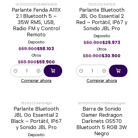
1670000000848
|
FENDA
7826332441163
|
Parlante Fenda A111X
Parlante Bluetooth
-14%
-49%
2.1 Bluetooth 5 –
JBL Go Essential 2
35W RMS, USB,
Red – Portátil, IP67 y
Radio FM y Control
Sonido JBL Pro
Remoto
Deposito
Deposito
$60.900
$29.973
$69.900
$58.103
Otros
Otros
$60.900
$30.900
$69.900
$59.900
Cantidad
Cantidad
Comprar ahora
Comprar ahora
7826332441164
|
jbl
1670000000708
|
Redragon
Parlante Bluetooth
Barra de Sonido
-49%
-35%
JBL Go Essential 2
Gamer Redragon
Black – Portátil, IP67
Darknets GS570
y Sonido JBL Pro
Bluetooth 5 RGB 3W
Negro
Deposito