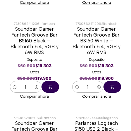
Comprar ahora
Comprar ahora
77308624112061
|
fantech
77308624112062
|
fantech
Soundbar Gamer
Soundbar Gamer
-67%
-67%
Fantech Groove Bar
Fantech Groove Bar
BS160 Black –
BS160 White –
Bluetooth 5.4, RGB y
Bluetooth 5.4, RGB y
6W RMS
6W RMS
Deposito
Deposito
$60.900
$19.303
$60.900
$19.303
Otros
Otros
$60.900
$19.900
$60.900
$19.900
Cantidad
Cantidad
Comprar ahora
Comprar ahora
77308624112063
|
Fantech
77826332441055
|
logitech
Soundbar Gamer
Parlantes Logitech
-67%
-39%
Fantech Groove Bar
S150 USB 2 Black –