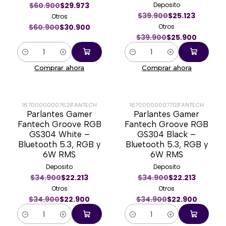
$60.900
$29.973
Deposito
$39.900
$25.123
Otros
$60.900
$30.900
Otros
$39.900
$25.900
Cantidad
Cantidad
Comprar ahora
Comprar ahora
1670000000762
|
FANTECH
1670000000770
|
FANTECH
Parlantes Gamer
Parlantes Gamer
-34%
-34%
Fantech Groove RGB
Fantech Groove RGB
GS304 White –
GS304 Black –
Bluetooth 5.3, RGB y
Bluetooth 5.3, RGB y
6W RMS
6W RMS
Deposito
Deposito
$34.900
$22.213
$34.900
$22.213
Otros
Otros
$34.900
$22.900
$34.900
$22.900
Cantidad
Cantidad