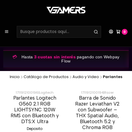
0
💳
Hasta
3 cuotas sin interés
pagando con Webpay
Flow
Inicio
Catálogo de Productos
Audio y Video
Parlantes
1711912100196
|
Logitech
1711912100194
|
Razer
Parlantes Logitech
Barra de Sonido
-30%
-40%
G560 2.1 RGB
Razer Leviathan V2
LIGHTSYNC 120W
con Subwoofer –
RMS con Bluetooth y
THX Spatial Audio,
DTS:X Ultra
Bluetooth 5.2 y
Chroma RGB
Deposito