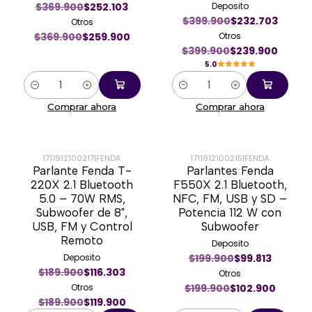
$369.900
$252.103
Deposito
$399.900
$232.703
Otros
$369.900
$259.900
Otros
$399.900
$239.900
5.0
Cantidad
Cantidad
Comprar ahora
Comprar ahora
1711912100217
|
FENDA
1711912100215
|
FENDA
Parlante Fenda T-
Parlantes Fenda
-37%
-49%
220X 2.1 Bluetooth
F550X 2.1 Bluetooth,
5.0 – 70W RMS,
NFC, FM, USB y SD –
Subwoofer de 8",
Potencia 112 W con
USB, FM y Control
Subwoofer
Remoto
Deposito
Deposito
$199.900
$99.813
$189.900
$116.303
Otros
Otros
$199.900
$102.900
$189.900
$119.900