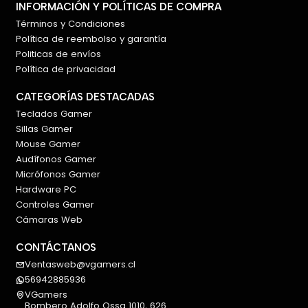
INFORMACIÓN Y POLÍTICAS DE COMPRA
portabilidad lo convierte en una excelente opción
Términos y Condiciones
para:
Política de reembolso y garantía
Gaming.
Politicas de envíos
Política de privacidad
Música.
Home Office.
CATEGORÍAS DESTACADAS
Reuniones.
Teclados Gamer
Fiestas.
Sillas Gamer
Viajes.
Mouse Gamer
Uso doméstico.
Audífonos Gamer
Actividades al aire libre.
Micrófonos Gamer
Hardware PC
✨ Características destacadas
Controles Gamer
Potencia de 40W.
Cámaras Web
Bluetooth 5.3.
CONTÁCTANOS
Tecnología True Wireless Stereo (TWS).
Ventasweb@vgamers.cl
Iluminación RGB dinámica.
56942885936
Pantalla digital con reloj.
VGamers
Entrada AUX.
Bombero Adolfo Ossa 1010, 626