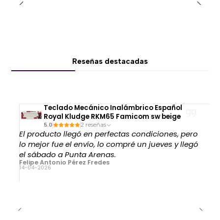
Reuniones.
Fiestas.
Contenido multimedia.
📡 Bluetooth 5.3 de última generación
Reseñas destacadas
Gracias a la tecnología
Bluetooth 5.3
, el RK SH100
proporciona:
Emparejamiento rápido.
Teclado Mecánico Inalámbrico Español
Conexión estable.
Royal Kludge RKM65 Famicom sw beige
Baja latencia.
5.0
2 reseñas
El producto llegó en perfectas condiciones, pero
Mayor eficiencia energética.
lo mejor fue el envío, lo compré un jueves y llegó
Excelente calidad de transmisión inalámbrica.
el sábado a Punta Arenas.
Felipe Antonio Pérez Fredes
Compatible con smartphones, tablets, notebooks y
14-04-2026
otros dispositivos Bluetooth.
🔌 Múltiples opciones de conexión
Además del modo inalámbrico, el SH100 ofrece