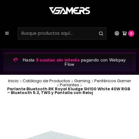
0
💳
Hasta
3 cuotas sin interés
pagando con Webpay
Flow
Inicio
Catálogo de Productos
Gaming
Periféricos Gamer
Parlantes
Parlante Bluetooth RK Royal Kludge SH100 White 40W RGB
– Bluetooth 5.3, TWS y Pantalla con Reloj