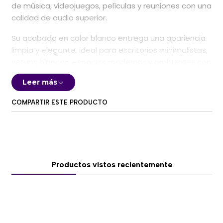
de música, videojuegos, películas y reuniones con una
calidad de audio superior.
Su acabado en color blanco entrega una apariencia
limpia y elegante, ideal para escritorios minimalistas,
setups blancos, espacios modernos y ambientes con
iluminación RGB.
Leer más
🔊 Sonido potente de 40W
COMPARTIR ESTE PRODUCTO
El SH100 incorpora controladores de alto rendimiento
que entregan una potencia total de
40W
, ofreciendo
un sonido claro, graves profundos y un excelente nivel
de volumen incluso en espacios abiertos.
Productos vistos recientemente
Su configuración permite disfrutar de una experiencia
inmersiva para:
Música.
Gaming.
Películas.