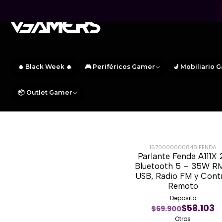
🔥 Black Week 🔥
🎮 Periféricos Gamer
💺 Mobiliario 
📦 Outlet Gamer
1670000000848
|
FENDA
Parlante Fenda A111X 2
-14%
Bluetooth 5 – 35W R
USB, Radio FM y Cont
Remoto
Deposito
$58.103
$69.900
Otros