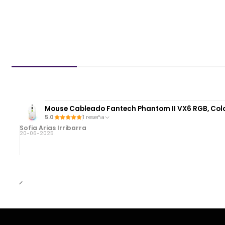
Mouse Cableado Fantech Phantom II VX6 RGB, Col
5.0
1 reseña
Sofia Arias Irribarra
20-06-2025