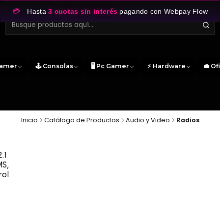
💳
Hasta
3 cuotas sin interés
pagando con Webpay Flow
Gamer
🕹️ Consolas
🖥️ Pc Gamer
⚡ Hardware
💼 Of
Inicio
Catálogo de Productos
Audio y Video
Radios
.1
MS,
rol