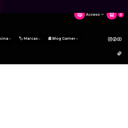
Acceso
0
icina
🏷️ Marcas
📰 Blog Gamer