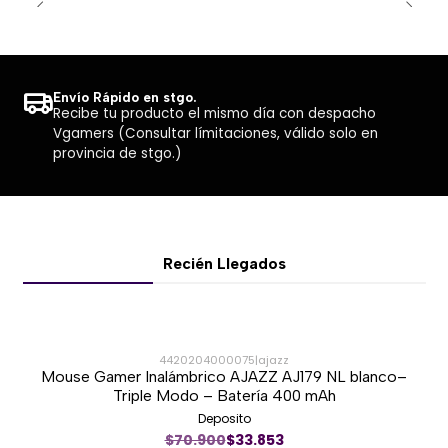
✔️ Compatible con control Sony PS5 DualSense
💡 Ventajas Clave
Envío Rápido en stgo.
✔️ Evita interrupciones por batería baja
Recibe tu producto el mismo día con despacho
Vgamers (Consultar límitaciones, válido solo en
✔️ Carga más rápida y segura que cables
provincia de stgo.)
tradicionales
✔️ Mejora la organización de tu setup
✔️ Diseño alineado con estética PS5
✔️ Ideal para uso diario y gamers exigentes
Recién Llegados
4420204000075
|
ajazz
Mouse Gamer Inalámbrico AJAZZ AJ179 NL blanco–
-51%
Triple Modo – Batería 400 mAh
Deposito
Nuevo
$70.900
$33.853