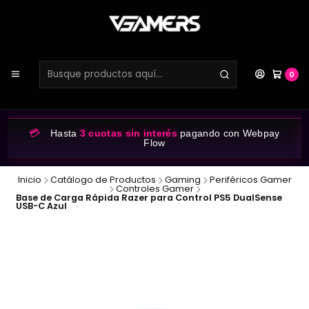
0
💳
Hasta
3 cuotas sin interés
pagando con Webpay
Flow
Inicio
Catálogo de Productos
Gaming
Periféricos Gamer
Controles Gamer
Base de Carga Rápida Razer para Control PS5 DualSense
USB-C Azul