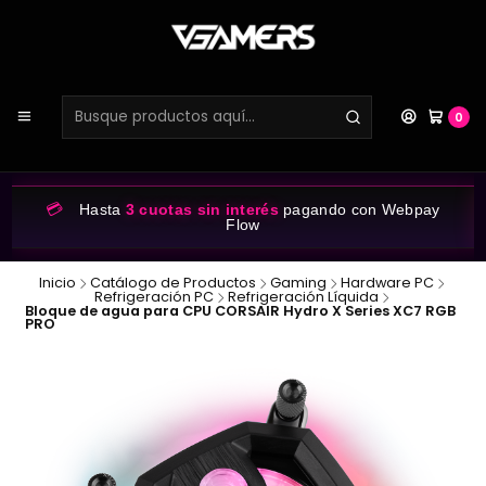
0
💳
Hasta
3 cuotas sin interés
pagando con Webpay
Flow
Inicio
Catálogo de Productos
Gaming
Hardware PC
Refrigeración PC
Refrigeración Líquida
Bloque de agua para CPU CORSAIR Hydro X Series XC7 RGB
PRO