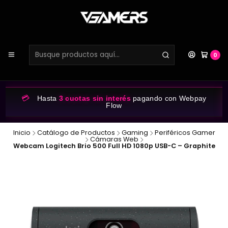
0
💳
Hasta
3 cuotas sin interés
pagando con Webpay
Flow
Inicio
Catálogo de Productos
Gaming
Periféricos Gamer
Cámaras Web
Webcam Logitech Brio 500 Full HD 1080p USB-C – Graphite