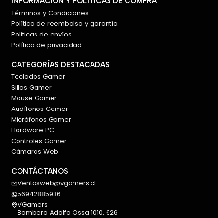
INFORMACIÓN Y POLÍTICAS DE COMPRA
Campo de visión diagonal: 90°, 78° y 65°.
Términos y Condiciones
Tipo de enfoque: Automático.
Política de reembolso y garantía
Corrección de iluminación: RightLight 4.
Politicas de envíos
Micrófono integrado: Sí, estéreo.
Política de privacidad
Reducción de ruido: Sí.
Encuadre automático: Sí, mediante Logi Tune.
CATEGORÍAS DESTACADAS
Show Mode: Sí.
Teclados Gamer
Tapa de privacidad: Integrada.
Sillas Gamer
Conexión: Cable USB-C.
Mouse Gamer
P/N: 960-001412.
Audífonos Gamer
Micrófonos Gamer
Hardware PC
Controles Gamer
Cámaras Web
CONTÁCTANOS
Ventasweb@vgamers.cl
56942885936
VGamers
Bombero Adolfo Ossa 1010, 626