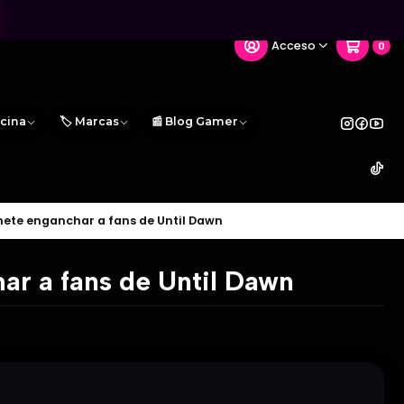
Acceso
0
icina
🏷️ Marcas
📰 Blog Gamer
omete enganchar a fans de Until Dawn
ar a fans de Until Dawn