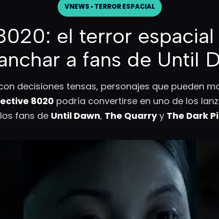
VNEWS • TERROR ESPACIAL
 8020: el terror espacia
anchar a fans de Until 
 con decisiones tensas, personajes que pueden mo
rective 8020
podría convertirse en uno de los lan
 los fans de
Until Dawn
,
The Quarry
y
The Dark P