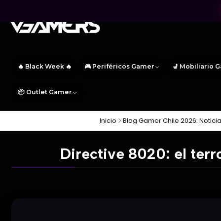
🔥 Black Week 🔥
🎮 Periféricos Gamer
💺 Mobiliario 
📦 Outlet Gamer
Inicio
Blog Gamer Chile 2026: Notici
Directive 8020: el ter