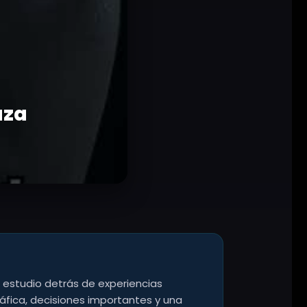
aza
l estudio detrás de experiencias
áfica, decisiones importantes y una