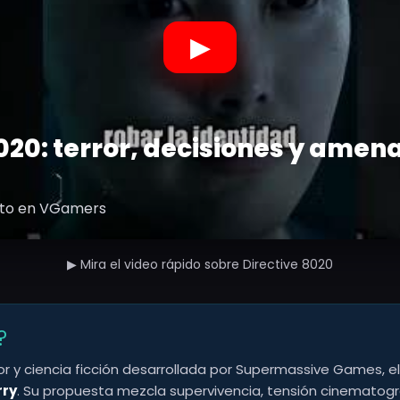
▶
020: terror, decisiones y amen
eto en VGamers
▶ Mira el video rápido sobre Directive 8020
?
r y ciencia ficción desarrollada por Supermassive Games, e
rry
. Su propuesta mezcla supervivencia, tensión cinematogr