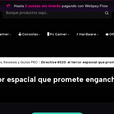
💳
Hasta
3 cuotas sin interés
pagando con Webpay Flow
Gamer
🕹️ Consolas
🖥️ Pc Gamer
⚡ Hardware
💼 Of
as, Reviews y Guías PRO
Directive 8020: el terror espacial que pr
ror espacial que promete enganch