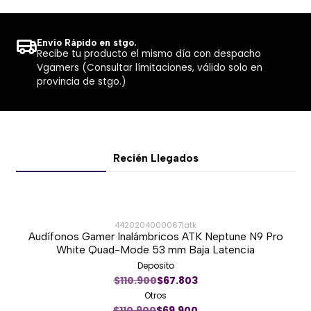
Dimensiones: 120 × 75 × 151 mm.
Peso aproximado: 650 g.
Envío Rápido en stgo.
Compatible con Intel LGA1700 y AMD AM5.
Recibe tu producto el mismo día con despacho
Vgamers (Consultar límitaciones, válido solo en
provincia de stgo.)
Recién Llegados
4420204000067
|
atk
Audífonos Gamer Inalámbricos ATK Neptune N9 Pro
-37%
White Quad-Mode 53 mm Baja Latencia
Deposito
Nuevo
$110.900
$67.803
Otros
$110.900
$69.900