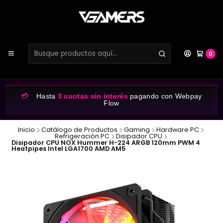
0
💳
Hasta
3 cuotas sin interés
pagando con Webpay
Flow
Inicio
Catálogo de Productos
Gaming
Hardware PC
Refrigeración PC
Disipador CPU
Disipador CPU NOX Hummer H-224 ARGB 120mm PWM 4
Heatpipes Intel LGA1700 AMD AM5