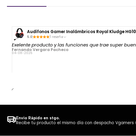
Audífonos Gamer Inalámbricos Royal Kludge HG10
5.0
1 reseña
Exelente producto y las funciones que trae super bue
Fernando Vergara Pacheco
04-08-2026
Envío Rápido en stgo.
Recibe tu producto el mismo día con despacho Vgamers (Co