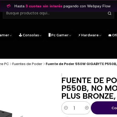
💳
Hasta
3 cuotas sin interés
pagando con Webpay Flow
Gamer
🕹️ Consolas
🖥️ Pc Gamer
⚡ Hardware
💼 Of
re PC
Fuentes de Poder
Fuente de Poder 550W GIGABYTE P550B, N
|
FUENTE DE P
P550B, NO MO
PLUS BRONZE
Co
Cantidad