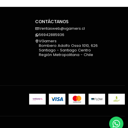
iencia, silencio y seguridad eléctrica
nación perfecta entre rendimiento, estabilidad y
ild. 💻⚡
CONTÁCTANOS
Ventasweb@vgamers.cl
56942885936
VGamers
Bombero Adolfo Ossa 1010, 626
Santiago - Santiago Centro
Región Metropolitana - Chile