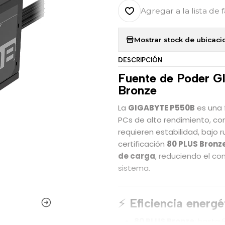
Agregar a la lista de 
Mostrar stock de ubicaci
DESCRIPCIÓN
Fuente de Poder 
Bronze
La
GIGABYTE P550B
es una 
PCs de alto rendimiento, co
requieren estabilidad, bajo 
certificación
80 PLUS Bronz
de carga
, reduciendo el con
sistema.
⚡
Eficiencia energé
80 PLUS Bronze
: hasta 