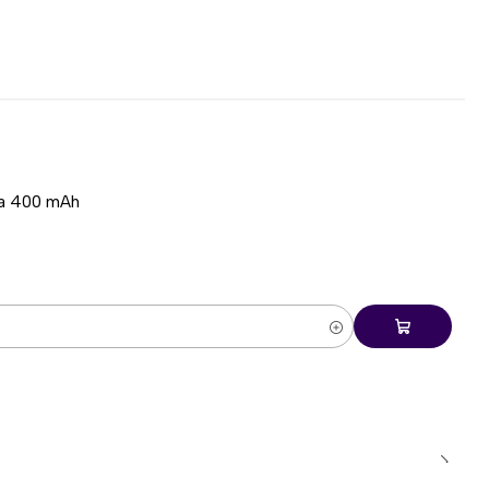
0 × 86 mm
 ms
–500 ms
ía 400 mAh
 y gama media
áficas dedicadas