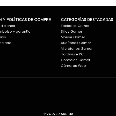
Usuarios que buscan efic
GIGABYTE P550B
: la combi
eficiencia para tu próximo bu
 Y POLÍTICAS DE COMPRA
CATEGORÍAS DESTACADAS
ndiciones
Teclados Gamer
embolso y garantía
Sillas Gamer
víos
Mouse Gamer
vacidad
Audífonos Gamer
Micrófonos Gamer
Hardware PC
Controles Gamer
Cámaras Web
VOLVER ARRIBA