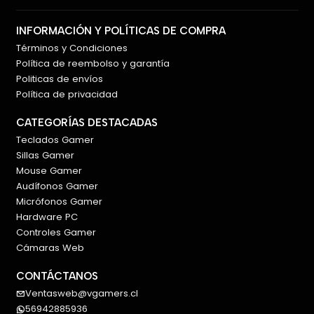
el resto de los componentes internos del PC.
INFORMACIÓN Y POLÍTICAS DE COMPRA
🧩
Amplia compatibilidad con placas madre
Términos y Condiciones
Política de reembolso y garantía
El Cooler Master MasterBox 520 Mesh es compatible
Politicas de envíos
con placas madre:
Política de privacidad
Mini-ITX.
CATEGORÍAS DESTACADAS
Micro-ATX.
Teclados Gamer
ATX.
Sillas Gamer
SSI CEB.
Mouse Gamer
E-ATX de hasta 12 × 10,7 pulgadas.
Audífonos Gamer
Micrófonos Gamer
La instalación de determinadas placas E-ATX puede
Hardware PC
reducir parcialmente el espacio disponible para la
Controles Gamer
gestión de cables.
Cámaras Web
🎮
Espacio para tarjetas gráficas de hasta 410
CONTÁCTANOS
mm
Ventasweb@vgamers.cl
56942885936