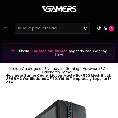
0
💳
Hasta
3 cuotas sin interés
pagando con Webpay
Flow
Inicio
Catálogo de Productos
Gaming
Hardware PC
Gabinetes Gamer
Gabinete Gamer Cooler Master MasterBox 520 Mesh Black
ARGB – 3 Ventiladores CF120, Vidrio Templado y Soporte E-
ATX