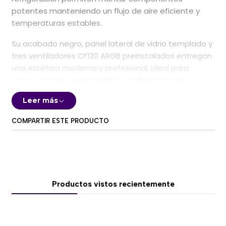
potentes manteniendo un flujo de aire eficiente y
temperaturas estables.
Su acabado negro, panel lateral de vidrio templado y
tres ventiladores CF120 ARGB preinstalados entregan
una estética moderna y profesional, ideal para
setups gamer, equipos RGB y configuraciones
personalizadas de gama alta.
Leer más
🌬️
Panel frontal FineMesh de alto flujo de aire
COMPARTIR ESTE PRODUCTO
El panel frontal de malla fina permite una entrada
abundante de aire hacia el interior del gabinete,
favoreciendo una correcta disipación térmica en
procesadores, tarjetas gráficas y otros
componentes exigentes.
Productos vistos recientemente
Su diseño combina ventilación eficiente con filtrado
de polvo, ayudando a mantener un funcionamiento