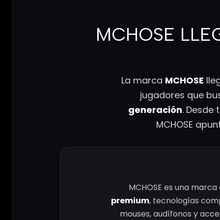
MCHOSE LLEG
La marca
MCHOSE
lle
jugadores que b
generación
. Desde 
MCHOSE apunta 
MCHOSE es una marca d
premium
, tecnologías comp
mouses, audífonos y acces