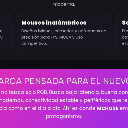
moderna.
Mouses inalámbricos
S
ra
Diseños livianos, cómodos y enfocados en
Pr
 y
precisión para FPS, MOBA y uso
at
competitivo.
es
ARCA PENSADA PARA EL NUE
 no busca solo RGB. Busca baja latencia, buena con
 modernos, conectividad estable y periféricos que r
ia como en el día a día. Ahí es donde
MCHOSE
emp
protagonismo.