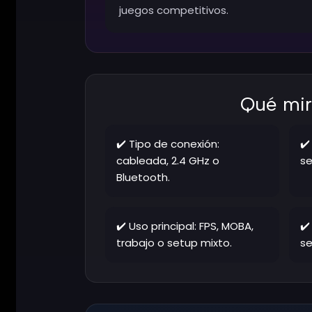
juegos competitivos.
Qué mir
✔️ Tipo de conexión:
✔️
cableada, 2.4 GHz o
se
Bluetooth.
✔️ Uso principal: FPS, MOBA,
✔️
trabajo o setup mixto.
se