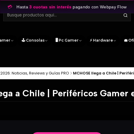
💳
Hasta
3 cuotas sin interés
pagando con Webpay Flow
Gamer
🕹️ Consolas
🖥️ Pc Gamer
⚡ Hardware
💼 Of
2026: Noticias, Reviews y Guías PRO
MCHOSE llega a Chile | Perif
ga a Chile | Periféricos Gamer