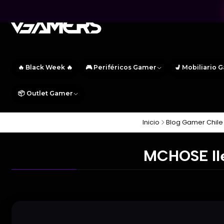
🔥 Black Week 🔥
🎮 Periféricos Gamer
💺 Mobiliario 
📦 Outlet Gamer
Inicio
Blog Gamer Chile 
MCHOSE lle