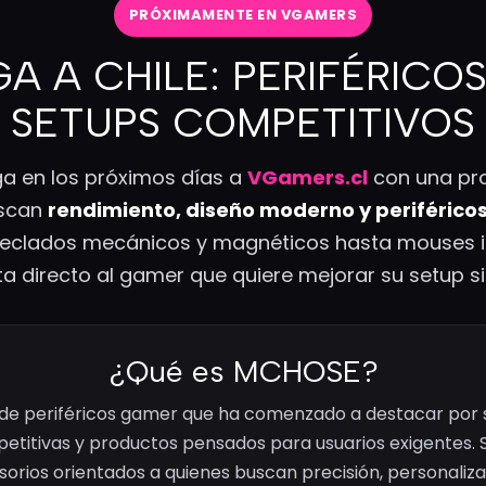
PRÓXIMAMENTE EN VGAMERS
A A CHILE: PERIFÉRICO
SETUPS COMPETITIVOS
ga en los próximos días a
VGamers.cl
con una pr
uscan
rendimiento, diseño moderno y periféric
teclados mecánicos y magnéticos hasta mouses in
directo al gamer que quiere mejorar su setup sin
¿Qué es MCHOSE?
e periféricos gamer que ha comenzado a destacar por 
etitivas y productos pensados para usuarios exigentes. S
orios orientados a quienes buscan precisión, personaliz