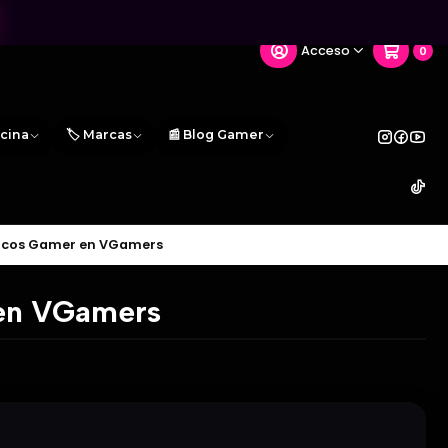
Acceso
0
icina
🏷️ Marcas
📰 Blog Gamer
éricos Gamer en VGamers
 en VGamers