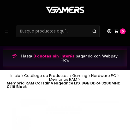
0
💳
Hasta
3 cuotas sin interés
pagando con Webpay
Flow
Inicio
Catálogo de Productos
Gaming
Hardware PC
Memorias RAM
Memoria RAM Corsair Vengeance LPX 8GB DDR4 3200MHz
CL16 Black