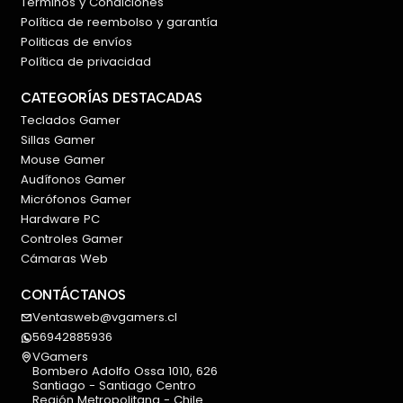
Términos y Condiciones
Política de reembolso y garantía
Politicas de envíos
Política de privacidad
CATEGORÍAS DESTACADAS
Teclados Gamer
Sillas Gamer
Mouse Gamer
Audífonos Gamer
Micrófonos Gamer
Hardware PC
Controles Gamer
Cámaras Web
CONTÁCTANOS
Ventasweb@vgamers.cl
56942885936
VGamers
Bombero Adolfo Ossa 1010, 626
Santiago - Santiago Centro
Región Metropolitana - Chile