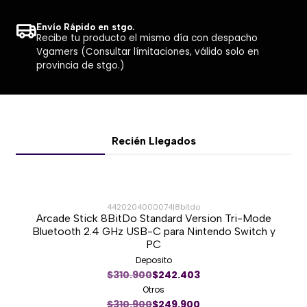
Latencia CL16.
Disipador de aluminio.
Envío Rápido en stgo.
Recibe tu producto el mismo día con despacho
Diseño de perfil bajo.
Vgamers (Consultar límitaciones, válido solo en
Color negro.
provincia de stgo.)
Ideal para gaming, multitarea y productividad.
Recién Llegados
4420204000074
|
8bitdo
Arcade Stick 8BitDo Standard Version Tri-Mode
-20%
Bluetooth 2.4 GHz USB-C para Nintendo Switch y
PC
Nuevo
Deposito
$310.900
$242.403
Otros
$310.900
$249.900