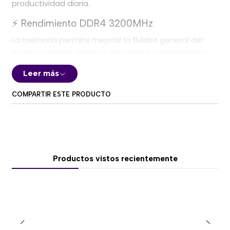
productividad diaria.
⚡ Rendimiento DDR4 3200MHz
La memoria permite mejorar la fluidez general del
equipo y reducir tiempos de carga en aplicaciones
compatibles.
Leer más
Especificaciones principales:
COMPARTIR ESTE PRODUCTO
Capacidad: 8GB.
Configuración: 1 × 8GB.
Tipo: DDR4 DIMM.
Velocidad: 3200MHz.
Latencia: CL16.
Productos vistos recientemente
Voltaje habitual: 1,35 V.
❄️ Disipador de aluminio LPX
Su disipador de aluminio ayuda a controlar la
temperatura durante cargas prolongadas y
configuraciones de alto rendimiento.