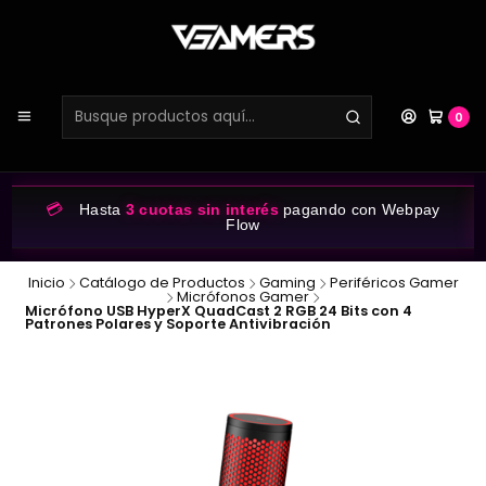
0
💳
Hasta
3 cuotas sin interés
pagando con Webpay
Flow
Inicio
Catálogo de Productos
Gaming
Periféricos Gamer
Micrófonos Gamer
Micrófono USB HyperX QuadCast 2 RGB 24 Bits con 4
Patrones Polares y Soporte Antivibración