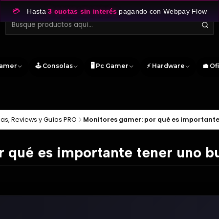
💳
Hasta
3 cuotas sin interés
pagando con Webpay Flow
Gamer
🕹️ Consolas
🖥️ Pc Gamer
⚡ Hardware
💼 Of
ias, Reviews y Guías PRO
Monitores gamer: por qué es importante
 qué es importante tener uno b