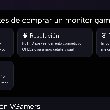
tes de comprar un monitor gam
🧠 Resolución
🎯 
a
Full HD para rendimiento competitivo.
Impor
PS.
QHD/2K para más detalle visual.
mejor
” o
pacio.
ión VGamers