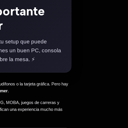
portante
r
 tu setup que puede
tienes un buen PC, consola
bre la mesa. ⚡
fonos o la tarjeta gráfica. Pero hay
amer
.
RPG, MOBA, juegos de carreras y
nifican una experiencia mucho más