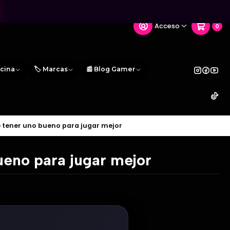
Acceso
0
icina
🏷️ Marcas
📰 Blog Gamer
 tener uno bueno para jugar mejor
ueno para jugar mejor