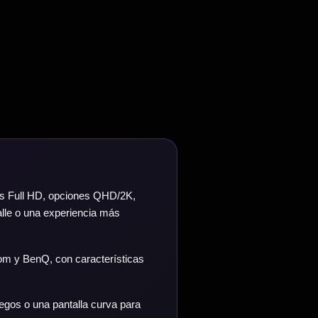
as Full HD, opciones QHD/2K,
alle o una experiencia más
om y BenQ, con características
uegos o una pantalla curva para