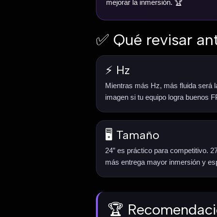
mejorar la inmersión. 🏆
✅ Qué revisar an
⚡ Hz
Mientras más Hz, más fluida será l
imagen si tu equipo logra buenos F
🖥️ Tamaño
24” es práctico para competitivo. 27
más entrega mayor inmersión y es
🏆 Recomendac