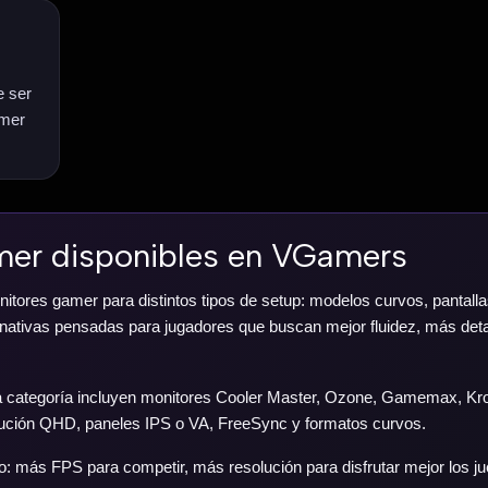
e ser
amer
mer disponibles en VGamers
ores gamer para distintos tipos de setup: modelos curvos, pantall
ernativas pensadas para jugadores que buscan mejor fluidez, más det
a categoría incluyen monitores Cooler Master, Ozone, Gamemax, Kr
ción QHD, paneles IPS o VA, FreeSync y formatos curvos.
vo: más FPS para competir, más resolución para disfrutar mejor los j