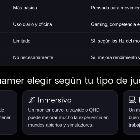
Más básica
Pensada para movimien
Uso diario y oficina
Gaming, competencia e
Limitado
Sí, según los Hz del mo
No necesariamente
Sí, mejora rendimiento y
gamer elegir según tu tipo de j
🌌 Inmersivo
💻 
de
Un monitor curvo, ultrawide o QHD
Un mo
tener
puede mejorar mucho la experiencia en
buen 
mundos abiertos y simuladores.
traba