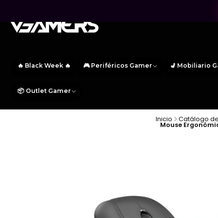
🔥 Black Week 🔥
🎮 Periféricos Gamer
💺 Mobiliario 
📦 Outlet Gamer
Inicio
Catálogo de
Mouse Ergonómico 