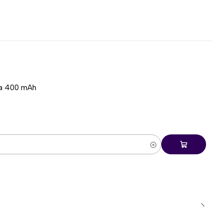
zan tecnología de clic silencioso, reduciendo el ruido
de oficina, clases y trabajo compartido.
on plástico reciclado
ersión grafito incorporan un porcentaje de plástico
iendo el uso de plástico virgen sin comprometer la
ía 400 mAh
lt o Bluetooth con funciones básicas en:
a personalización con Logi Options+ están disponibles