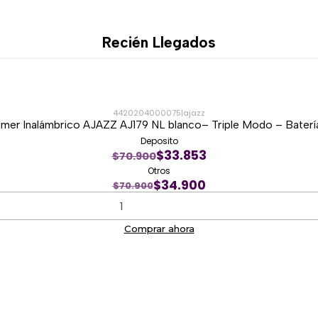
Sus botones principales utili
durante reuniones, jornadas 
Recién Llegados
♻️ Construcción c
Las piezas plásticas de la v
reciclado posconsumo, reduc
construcción del dispositivo.
4420204000075
|
ajazz
er Inalámbrico AJAZZ AJ179 NL blanco– Triple Modo – Bater
💻 Compatibilidad
Deposito
$33.853
$70.900
Compatible mediante Logi Bo
Otros
$34.900
$70.900
Windows
macOS
Comprar ahora
Linux
ChromeOS
iPadOS
Android
Las funciones avanzadas y l