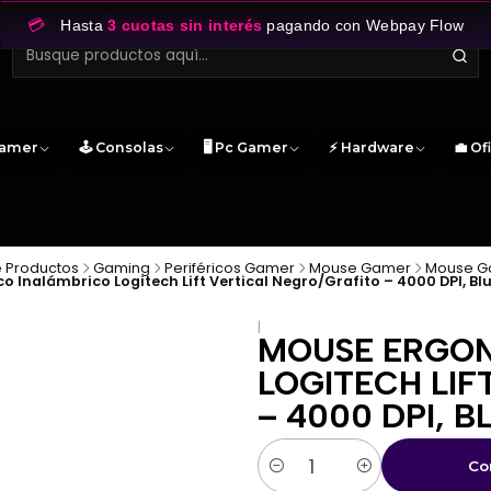
💳
Hasta
3 cuotas sin interés
pagando con Webpay Flow
Gamer
🕹️ Consolas
🖥️ Pc Gamer
⚡ Hardware
💼 Of
 Productos
Gaming
Periféricos Gamer
Mouse Gamer
Mouse G
Inalámbrico Logitech Lift Vertical Negro/Grafito – 4000 DPI, Blu
|
MOUSE ERGON
LOGITECH LIF
– 4000 DPI, 
Co
Cantidad