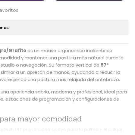
favoritos
ones
gro/Grafito
es un mouse ergonómico inalámbrico
omodidad y mantener una postura más natural durante
estudio o navegación. Su formato vertical de
57°
similar a un apretón de manos, ayudando a reducir la
avoreciendo una postura más relajada del antebrazo.
una apariencia sobria, moderna y profesional, ideal para
ivos, estaciones de programación y configuraciones de
l para mayor comodidad
gitech Lift proporciona apoyo para la palma y el pulgar,