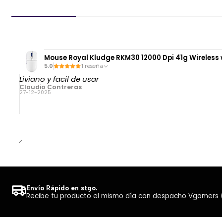
Mouse Royal Kludge RKM30 12000 Dpi 41g Wireless 
5.0
1 reseña
Liviano y facil de usar
Claudio Contreras
27-12-2025
Envío Rápido en stgo.
Recibe tu producto el mismo día con despacho Vgamers (Co