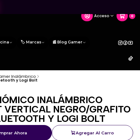
Acceso
0
icina
🏷️ Marcas
📰 Blog Gamer
amer Inalámbrico
etooth y Logi Bolt
ÓMICO INALÁMBRICO
T VERTICAL NEGRO/GRAFITO
BLUETOOTH Y LOGI BOLT
mprar Ahora
Agregar Al Carro