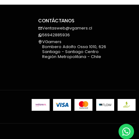
 y macOS compatibles.
 destacadas
CONTÁCTANOS
Ventasweb@vgamers.cl
56942885936
VGamers
Bombero Adolfo Ossa 1010, 626
6
Santiago - Santiago Centro
Región Metropolitana - Chile
endado: Pequeña a mediana
DPI
 Low Energy y receptor USB Logi Bolt
ediante Easy-Switch
sta 10 metros