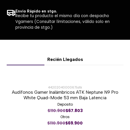
Envío Rápido en stgo.
Recibe tu producto el mismo día con despacho
Vgamers (Consultar límitaciones, válido solo en
provincia de stgo.)
Recién Llegados
4420204000067
|
atk
Audífonos Gamer Inalámbricos ATK Neptune N9 Pro
-37%
White Quad-Mode 53 mm Baja Latencia
Deposito
Nuevo
$110.900
$67.803
Otros
$110.900
$69.900