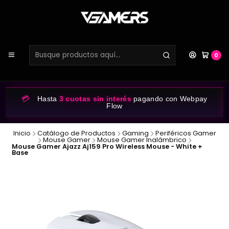
0
💳
Hasta
3 cuotas sin interés
pagando con Webpay
Flow
Inicio
Catálogo de Productos
Gaming
Periféricos Gamer
Mouse Gamer
Mouse Gamer Inalámbrico
Mouse Gamer Ajazz Aj159 Pro Wireless Mouse - White +
Base