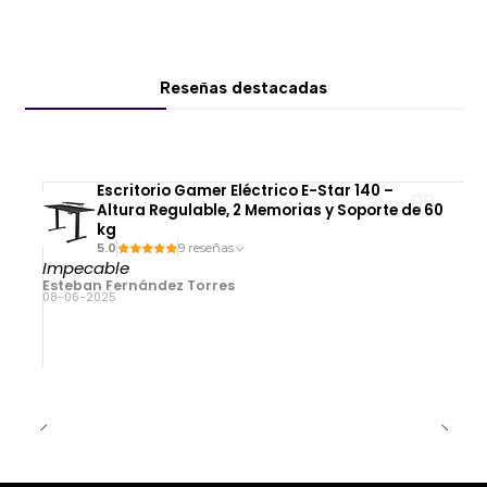
Compatible con PC, notebooks y otros
dispositivos compatibles
🔌 Conectividad
Reseñas destacadas
Inalámbrica 2.4 GHz
Bluetooth
Cable USB-C
Escritorio Gamer Eléctrico E-Star 140 –
Altura Regulable, 2 Memorias y Soporte de 60
📐 Dimensiones y peso
kg
Ancho:
63 mm
5.0
9 reseñas
Impecable
Alto:
38 mm
Esteban Fernández Torres
Peso:
56 g
08-06-2025
Capacidad de batería:
400 mAh