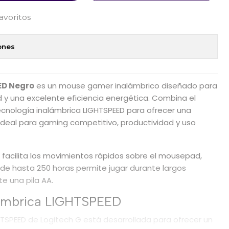
favoritos
ones
ED Negro
es un mouse gamer inalámbrico diseñado para
d y una excelente eficiencia energética. Combina el
ecnología inalámbrica LIGHTSPEED para ofrecer una
 ideal para gaming competitivo, productividad y uso
 facilita los movimientos rápidos sobre el mousepad,
de hasta 250 horas permite jugar durante largos
e una pila AA.
lámbrica LIGHTSPEED
HTSPEED de Logitech G está desarrollada para ofrecer un