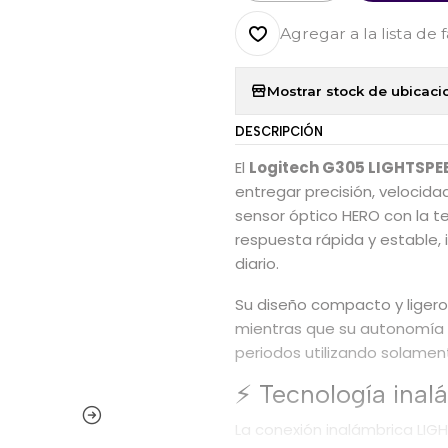
Agregar a la lista de 
Mostrar stock de ubicaci
DESCRIPCIÓN
El
Logitech G305 LIGHTSPE
entregar precisión, velocida
sensor óptico HERO con la t
respuesta rápida y estable,
diario.
Su diseño compacto y ligero
mientras que su autonomía 
periodos utilizando solament
⚡ Tecnología ina
La conexión inalámbrica LIG