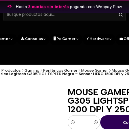
💳
Hasta
3 cuotas sin interés
pagando con Webpay Flow
Gamer
🕹️ Consolas
🖥️ Pc Gamer
⚡ Hardware
💼 Of
 Productos
Gaming
Periféricos Gamer
Mouse Gamer
Mouse G
ico Logitech G305 LIGHTSPEED Negro – Sensor HERO 1200 DPI y 2
|
MOUSE GAMER
G305 LIGHTS
1200 DPI Y 2
Co
Cantidad