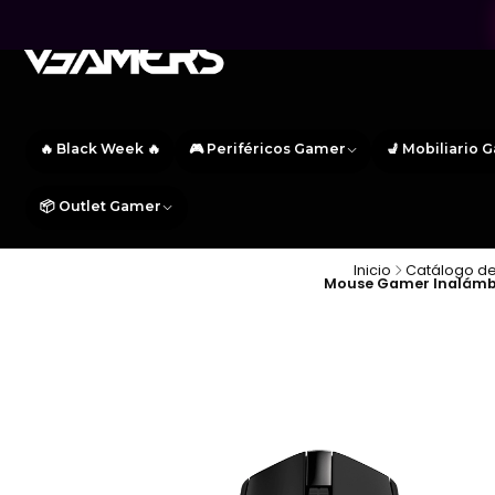
🔥 Black Week 🔥
🎮 Periféricos Gamer
💺 Mobiliario 
📦 Outlet Gamer
Inicio
Catálogo de
Mouse Gamer Inalámbr