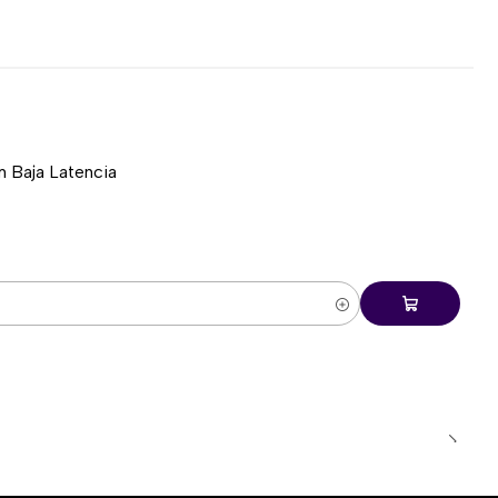
gramables
tones que pueden configurarse mediante el software
 Baja Latencia
uegos
 de teclas
es
 integrada para guardar un perfil directamente en el
ico de tensión de botones
corporan un sistema mecánico de tensión que mantiene