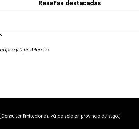
Reseñas destacadas
Seguimiento sin suaviz
Sin aceleración ni filtros 
Configuración mediante
Su amplio rango de sensibil
PI
desplazamientos controlados
synapse y 0 problemas
🔋 Hasta 250 hor
Gracias a la eficiencia ener
250 horas de uso continuo
Alimentación mediante 
Hasta 250 horas de au
Menor necesidad de cam
Ideal para gaming y tra
Indicador de nivel de b
nsultar límitaciones, válido solo en provincia de stgo.)
La autonomía efectiva puede 
la configuración seleccionad