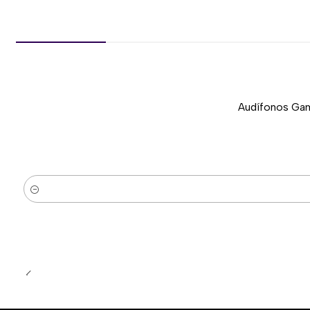
Audífonos Gam
-37%
Nuevo
Cantidad