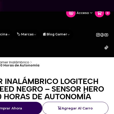
Acceso
0
icina
🏷️ Marcas
📰 Blog Gamer
amer Inalámbrico
50 Horas de Autonomía
 INALÁMBRICO LOGITECH
PEED NEGRO – SENSOR HERO
50 HORAS DE AUTONOMÍA
mprar Ahora
Agregar Al Carro