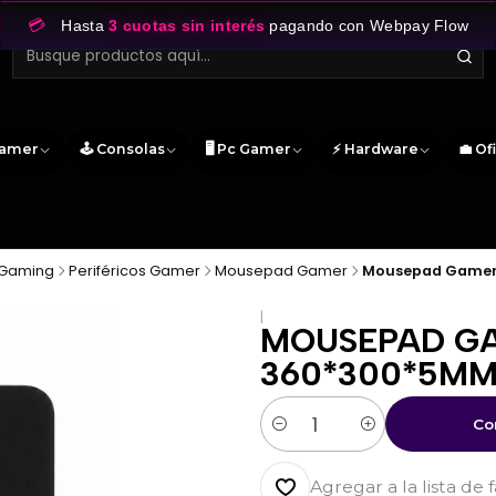
💳
Hasta
3 cuotas sin interés
pagando con Webpay Flow
Gamer
🕹️ Consolas
🖥️ Pc Gamer
⚡ Hardware
💼 Of
Gaming
Periféricos Gamer
Mousepad Gamer
Mousepad Gamer 
|
MOUSEPAD GA
360*300*5M
Co
Cantidad
Agregar a la lista de 