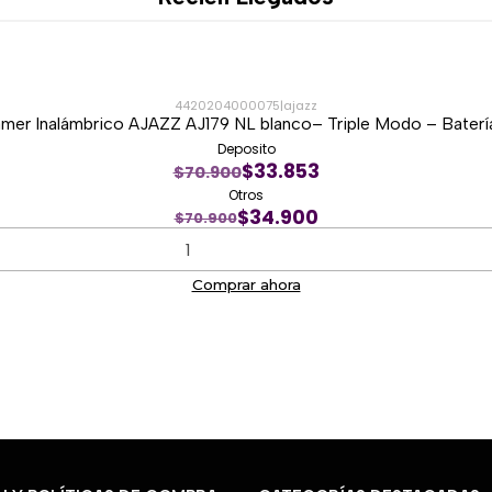
4420204000075
|
ajazz
er Inalámbrico AJAZZ AJ179 NL blanco– Triple Modo – Bater
Deposito
$33.853
$70.900
Otros
$34.900
$70.900
Comprar ahora