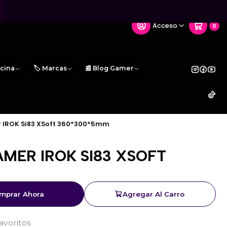
Acceso
0
icina
🏷️ Marcas
📰 Blog Gamer
IROK Si83 XSoft 360*300*5mm
MER IROK SI83 XSOFT
M
mprar Ahora
Agregar Al Carro
favoritos