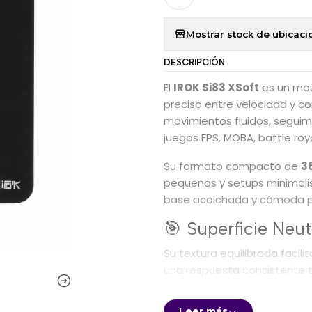
Mostrar stock de ubicaci
DESCRIPCIÓN
El
IROK Si83 XSoft
es un mou
preciso entre velocidad y con
movimientos fluidos, seguimi
juegos FPS, MOBA, battle roy
Su formato compacto de
3
pequeños y setups minimali
base acolchada y cómoda pa
🎯 Superficie Neu
Su textura equilibrada facil
una respuesta consistente t
🖱️ Base XSoft de
Leer más