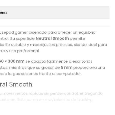
ones
sepad gamer diseñado para ofrecer un equilibrio
trol. Su superficie
Neutral Smooth
permite
ento estable y microajustes precisos, siendo ideal para
ale y uso profesional.
60 × 300 mm
se adapta fácilmente a escritorios
stas, mientras que su grosor de
5 mm
proporciona una
ra largas sesiones frente al computador.
tral Smooth
ita movimientos rápidos sin perder control, entregando
anto en flicks como en movimientos de tracking.
 5 mm