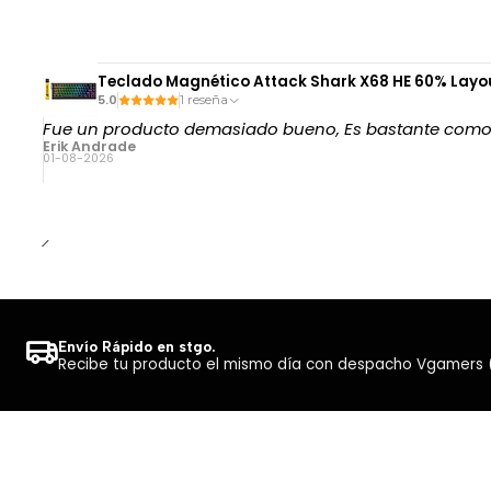
Teclado Magnético Attack Shark X68 HE 60% Layout
5.0
1 reseña
Fue un producto demasiado bueno, Es bastante comod
Erik Andrade
01-08-2026
Envío Rápido en stgo.
Recibe tu producto el mismo día con despacho Vgamers (Co