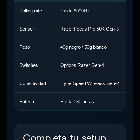
Polling rate
Hasta 8000Hz
Resp
Sensor
Razer Focus Pro 50K Gen-3
Prec
Peso
49g negro / 50g blanco
Mayo
Switches
Ópticos Razer Gen-4
Clic
Conectividad
HyperSpeed Wireless Gen-2
Expe
Batería
Hasta 180 horas
Más 
Completa tu setup