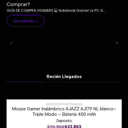
Comprar?
GUÍA DE COMPRA VGAMERS 💻 Notebook Gamer vs PC G...
Leer Artículo
Recién Llegados
4420204000075
|
ajazz
Mouse Gamer Inalámbrico AJAZZ AJ179 NL blanco–
-51%
Triple Modo – Batería 400 mAh
Deposito
Nuevo
$70.900
$33.853