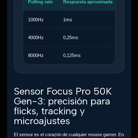
Polling rate
Respuesta aproximada
Perfil
1000Hz
1ms
Gaming
4000Hz
0,25ms
Jugado
8000Hz
0,125ms
Esport
Sensor Focus Pro 50K
Gen-3: precisión para
flicks, tracking y
microajustes
El sensor es el corazón de cualquier mouse gamer. En