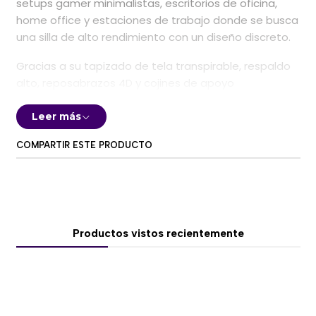
setups gamer minimalistas, escritorios de oficina,
home office y estaciones de trabajo donde se busca
una silla de alto rendimiento con un diseño discreto.
Gracias a su tapizado de tela transpirable, respaldo
alto, reposabrazos 4D y cojines de apoyo
ergonómico, la T3 RUSH permite adaptar la postura
con mayor precisión y mantener una experiencia más
Leer más
fresca durante el uso prolongado.
COMPARTIR ESTE PRODUCTO
🌬️ Tapizado de tela suave y transpirable
La T3 RUSH Fabric 2023 utiliza un revestimiento textil
diseñado para favorecer la circulación de aire y
reducir la acumulación de calor durante sesiones
Productos vistos recientemente
extensas frente al computador.
A diferencia de las sillas gamer revestidas en cuero
sintético, su superficie de tela proporciona una
sensación más fresca y agradable al contacto,
especialmente en ambientes cálidos o durante