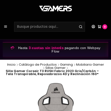
0
💳
Hasta
3 cuotas sin interés
pagando con Webpay
Flow
Inicio
Catálogo de Productos
Gaming
Mobiliario Gamer
Sillas Gamer
Silla Gamer Corsair T3 RUSH Fabric 2023 Gris/Carbón –
Tela Transpirable, Reposabrazos 4D y Reclinación 160°