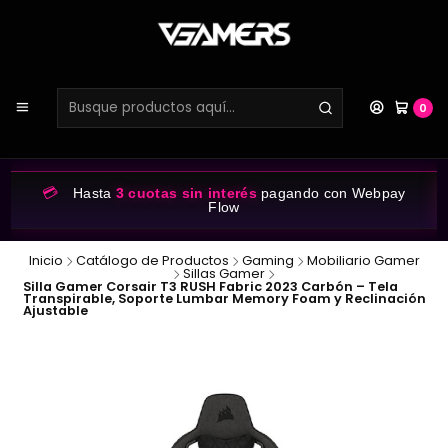
0
💳
Hasta
3 cuotas sin interés
pagando con Webpay
Flow
Inicio
Catálogo de Productos
Gaming
Mobiliario Gamer
Sillas Gamer
Silla Gamer Corsair T3 RUSH Fabric 2023 Carbón – Tela
Transpirable, Soporte Lumbar Memory Foam y Reclinación
Ajustable